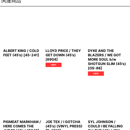
関連商品
ALBERT KING / COLD
LLOYD PRICE / THEY
DYKE AND THE
FEET (45's)
[
45-241
]
GET DOWN (45's)
BLAZERS / WE GOT
[
6904
]
MORE SOUL b/w
SHOTGUN SLIM (45's)
[
OS-86
]
PIGMEAT MARKHAM /
JOE TEX / I GOTCHA
SYL JOHNSON /
HERE COMES THE
(45's) (VINYL PRESS)
COULD I BE FALLING