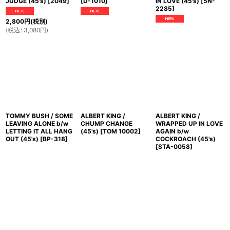
JUDGE (45's)
[
2049
]
[
D-1010
]
IN LOVE (45's)
[
5N-
2285
]
2,800
円
(税別)
(
税込
:
3,080
円
)
TOMMY BUSH / SOME
ALBERT KING /
ALBERT KING /
LEAVING ALONE b/w
CHUMP CHANGE
WRAPPED UP IN LOVE
LETTING IT ALL HANG
(45's)
[
TOM 10002
]
AGAIN b/w
OUT (45's)
[
BP-318
]
COCKROACH (45's)
[
STA-0058
]