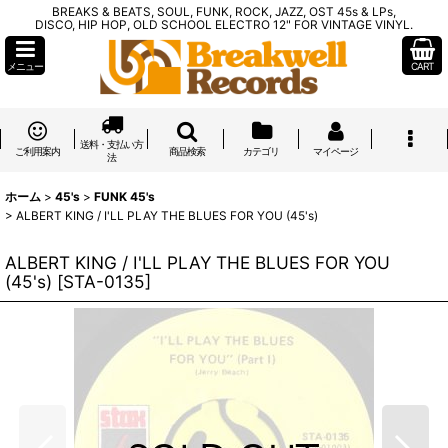
BREAKS & BEATS, SOUL, FUNK, ROCK, JAZZ, OST 45s & LPs,
DISCO, HIP HOP, OLD SCHOOL ELECTRO 12" FOR VINTAGE VINYL.
メニュー
CART
送料・支払い方
ご利用案内
商品検索
カテゴリ
マイページ
法
ホーム
>
45's
>
FUNK 45's
>
ALBERT KING / I'LL PLAY THE BLUES FOR YOU (45's)
ALBERT KING / I'LL PLAY THE BLUES FOR YOU
(45's)
[
STA-0135
]