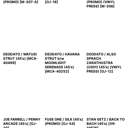
(PROMO)
[
M-307-A
]
[
OJ-18
]
(PROMO) (VINYL
PRESS)
[
M-308
]
DEODATO / WATUSI
DEODATO / HAVANA
DEODATO / ALSO
STRUT (45's)
[
MCA-
STRUT b/w
SPRACH
40469
]
MOONLIGHT
ZARATHUSTRA
SERENADE (45's)
(2001) (45's) (VINYL
[
MCA-40252
]
PRESS)
[
OJ-12
]
JOE FARRELL / PENNY
FUSE ONE / SILK (45's)
STAN GETZ / BACK TO
ARCADE (45's)
[
OJ-
(PROMO)
[
OJ-54
]
BACH (45's)
[
VK-
20
]
10676
]