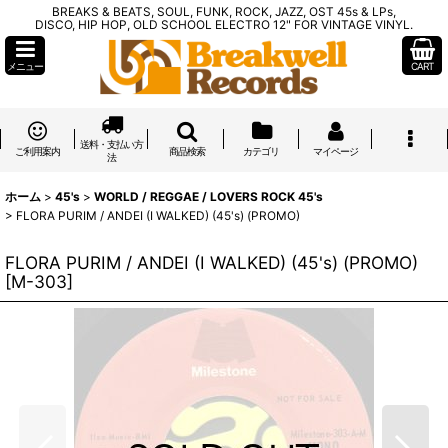
BREAKS & BEATS, SOUL, FUNK, ROCK, JAZZ, OST 45s & LPs,
DISCO, HIP HOP, OLD SCHOOL ELECTRO 12" FOR VINTAGE VINYL.
メニュー
CART
送料・支払い方
ご利用案内
商品検索
カテゴリ
マイページ
法
ホーム
>
45's
>
WORLD / REGGAE / LOVERS ROCK 45's
>
FLORA PURIM / ANDEI (I WALKED) (45's) (PROMO)
FLORA PURIM / ANDEI (I WALKED) (45's) (PROMO)
[
M-303
]