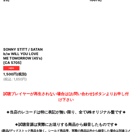
SONNY STITT / SATAN
b/w WILL YOU LOVE
ME TOMORROW (45's)
[
CA 5705
]
1,500
円
(税別)
(
税込
:
1,650
円
)
試聴プレイヤーが再生されない場合は[お問い合わせ]ボタンよりお申し付
け下さい
※当店のレコードは特に表記が無い限り、全てUSオリジナル盤です※
※試聴音源は実際にお送りする商品から録音したものです※
(新品/デッドストック商品を除く。シールド商品等、実際の商品以外から録音した場合は別途コメ