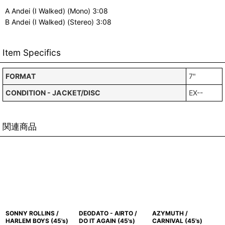
A Andei (I Walked) (Mono) 3:08
B Andei (I Walked) (Stereo) 3:08
Item Specifics
FORMAT
7"
CONDITION - JACKET/DISC
EX--
関連商品
SONNY ROLLINS /
DEODATO - AIRTO /
AZYMUTH /
HARLEM BOYS (45's)
DO IT AGAIN (45's)
CARNIVAL (45's)