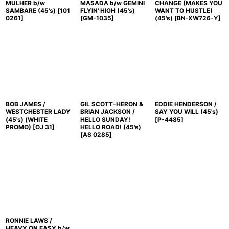
MULHER b/w
MASADA b/w GEMINI
CHANGE (MAKES YOU
SAMBARE (45's)
[
101
FLYIN' HIGH (45's)
WANT TO HUSTLE)
0261
]
[
GM-1035
]
(45's)
[
BN-XW726-Y
]
BOB JAMES /
GIL SCOTT-HERON &
EDDIE HENDERSON /
WESTCHESTER LADY
BRIAN JACKSON /
SAY YOU WILL (45's)
(45's) (WHITE
HELLO SUNDAY!
[
P-4485
]
PROMO)
[
OJ 31
]
HELLO ROAD! (45's)
[
AS 0285
]
RONNIE LAWS /
HEAVY ON EASY b/w