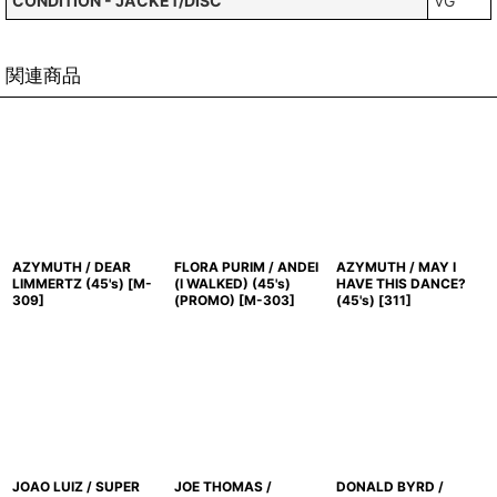
CONDITION - JACKET/DISC
VG
関連商品
AZYMUTH / DEAR
FLORA PURIM / ANDEI
AZYMUTH / MAY I
LIMMERTZ (45's)
[
M-
(I WALKED) (45's)
HAVE THIS DANCE?
309
]
(PROMO)
[
M-303
]
(45's)
[
311
]
JOAO LUIZ / SUPER
JOE THOMAS /
DONALD BYRD /