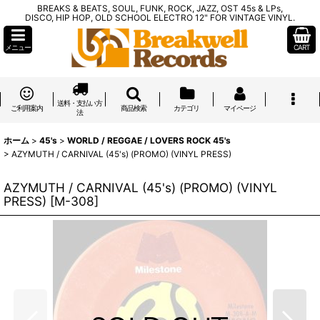
BREAKS & BEATS, SOUL, FUNK, ROCK, JAZZ, OST 45s & LPs,
DISCO, HIP HOP, OLD SCHOOL ELECTRO 12" FOR VINTAGE VINYL.
メニュー
CART
送料・支払い方
ご利用案内
商品検索
カテゴリ
マイページ
法
ホーム
>
45's
>
WORLD / REGGAE / LOVERS ROCK 45's
>
AZYMUTH / CARNIVAL (45's) (PROMO) (VINYL PRESS)
AZYMUTH / CARNIVAL (45's) (PROMO) (VINYL
PRESS)
[
M-308
]