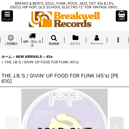
BREAKS & BEATS, SOUL, FUNK, ROCK, JAZZ, OST 45s & LPs,
DISCO, HIP HOP, OLD SCHOOL ELECTRO 12" FOR VINTAGE VINYL.
メニュー
CART
送料・支払い方
ご利用案内
商品検索
カテゴリ
マイページ
法
ホーム
>
NEW ARRIVALS
>
45s
>
THE J.B.'S / GIVIN' UP FOOD FOR FUNK (45's)
THE J.B.'S / GIVIN' UP FOOD FOR FUNK (45's)
[
PE
610
]