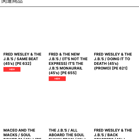
関連商品
FRED WESLEY & THE
FRED & THE NEW
FRED WESLEY & THE
J.B.'S / SAME BEAT
J.B.'S / (IT'S NOT THE
J.B.'S / DOING IT TO
(45's)
[
PE 632
]
EXPRESS) IT'S THE
DEATH (45's)
J.B.'S MONAURAIL
(PROMO)
[
PE 621
]
(45's)
[
PE 655
]
MACEO AND THE
THE J.B.'S / ALL
FRED WESLEY & THE
MACKS / SOUL
ABOARD THE SOUL
J.B.'S / BACK