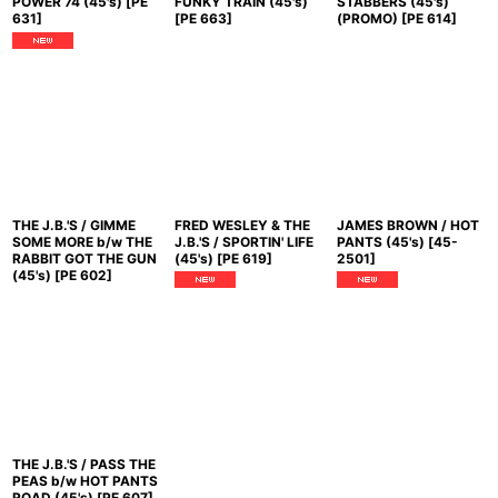
POWER 74 (45's)
[
PE
FUNKY TRAIN (45's)
STABBERS (45's)
631
]
[
PE 663
]
(PROMO)
[
PE 614
]
THE J.B.'S / GIMME
FRED WESLEY & THE
JAMES BROWN / HOT
SOME MORE b/w THE
J.B.'S / SPORTIN' LIFE
PANTS (45's)
[
45-
RABBIT GOT THE GUN
(45's)
[
PE 619
]
2501
]
(45's)
[
PE 602
]
THE J.B.'S / PASS THE
PEAS b/w HOT PANTS
ROAD (45's)
[
PE 607
]