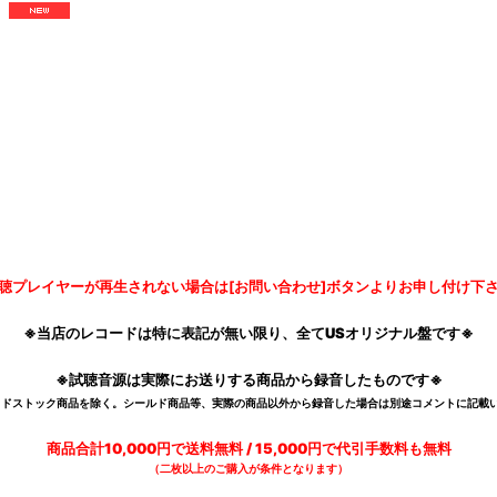
聴プレイヤーが再生されない場合は[お問い合わせ]ボタンよりお申し付け下
※当店のレコードは特に表記が無い限り、全てUSオリジナル盤です※
※試聴音源は実際にお送りする商品から録音したものです※
デッドストック商品を除く。シールド商品等、実際の商品以外から録音した場合は別途コメントに記載い
商品合計10,000円で送料無料 / 15,000円で代引手数料も無料
（二枚以上のご購入が条件となります）