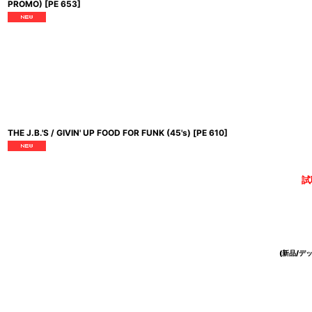
PROMO)
[
PE 653
]
THE J.B.'S / GIVIN' UP FOOD FOR FUNK (45's)
[
PE 610
]
試
(新品/