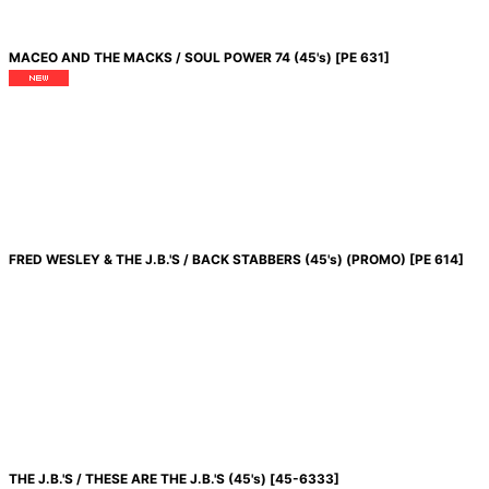
MACEO AND THE MACKS / SOUL POWER 74 (45's)
[
PE 631
]
FRED WESLEY & THE J.B.'S / BACK STABBERS (45's) (PROMO)
[
PE 614
]
THE J.B.'S / THESE ARE THE J.B.'S (45's)
[
45-6333
]