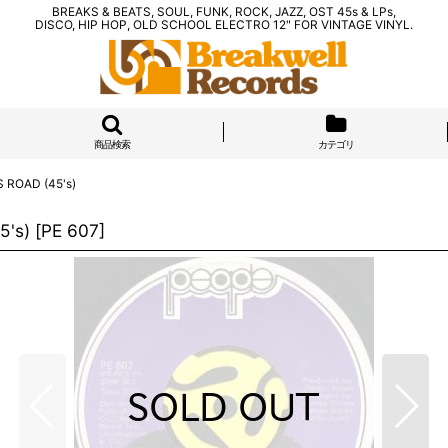
BREAKS & BEATS, SOUL, FUNK, ROCK, JAZZ, OST 45s & LPs,
DISCO, HIP HOP, OLD SCHOOL ELECTRO 12" FOR VINTAGE VINYL.
商品検索
カテゴリ
S ROAD (45's)
5's)
[
PE 607
]