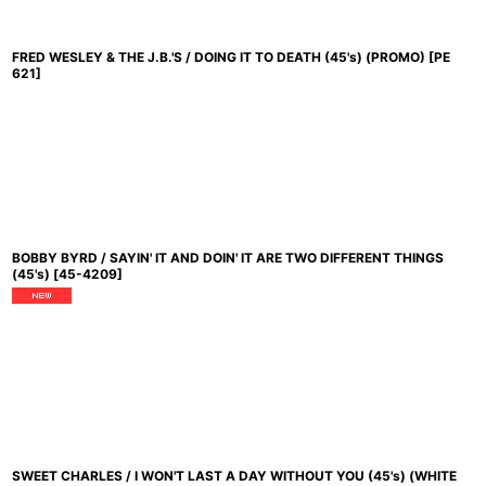
FRED WESLEY & THE J.B.'S / DOING IT TO DEATH (45's) (PROMO)
[
PE
621
]
BOBBY BYRD / SAYIN' IT AND DOIN' IT ARE TWO DIFFERENT THINGS
(45's)
[
45-4209
]
SWEET CHARLES / I WON'T LAST A DAY WITHOUT YOU (45's) (WHITE