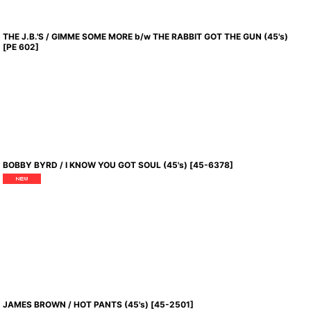
THE J.B.'S / GIMME SOME MORE b/w THE RABBIT GOT THE GUN (45's)
[
PE 602
]
BOBBY BYRD / I KNOW YOU GOT SOUL (45's)
[
45-6378
]
JAMES BROWN / HOT PANTS (45's)
[
45-2501
]