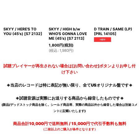
SKYY / HERE'S TO
SKYY / HIGH b/w
D TRAIN / SAME (LP)
YOU (45's)
[
S7 2132
]
WHO'S GONNA LOVE
[
PRL 14105
]
ME (45's)
[
S7 2113
]
1,800
円
(税別)
(
税込
:
1,980
円
)
試聴プレイヤーが再生されない場合は[お問い合わせ]ボタンよりお申し付
け下さい
※当店のレコードは特に表記が無い限り、全てUSオリジナル盤です※
※試聴音源は実際にお送りする商品から録音したものです※
(新品/デッドストック商品を除く。シールド商品等、実際の商品以外から録音した場合は別途コメ
ントに記載いたします)
商品合計10,000円で送料無料 / 15,000円で代引手数料も無料
（二枚以上のご購入が条件となります）