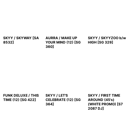
SKYY / SKYWAY
[
SA
AURRA / MAKE UP
SKYY / SKYYZOO b/w
8532
]
YOUR MIND (12)
[
SG
HIGH
[
SG 329
]
360
]
FUNK DELUXE / THIS
SKYY / LET'S
SKYY / FIRST TIME
TIME (12)
[
SG 422
]
CELEBRATE (12)
[
SG
AROUND (45's)
364
]
(WHITE PROMO)
[
S7
2087 DJ
]