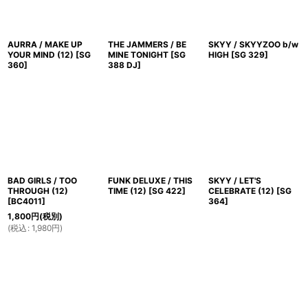
AURRA / MAKE UP
THE JAMMERS / BE
SKYY / SKYYZOO b/w
YOUR MIND (12)
[
SG
MINE TONIGHT
[
SG
HIGH
[
SG 329
]
360
]
388 DJ
]
BAD GIRLS / TOO
FUNK DELUXE / THIS
SKYY / LET'S
THROUGH (12)
TIME (12)
[
SG 422
]
CELEBRATE (12)
[
SG
[
BC4011
]
364
]
1,800
円
(税別)
(
税込
:
1,980
円
)