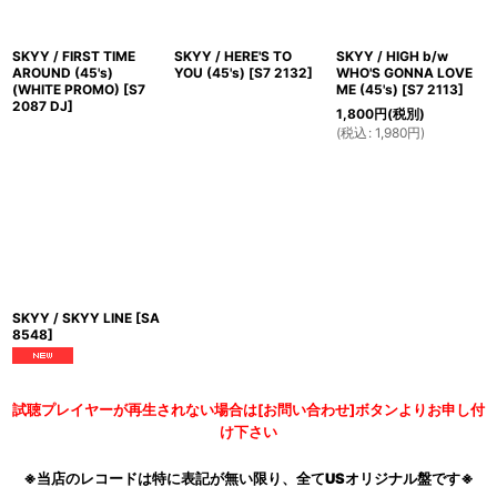
SKYY / FIRST TIME
SKYY / HERE'S TO
SKYY / HIGH b/w
AROUND (45's)
YOU (45's)
[
S7 2132
]
WHO'S GONNA LOVE
(WHITE PROMO)
[
S7
ME (45's)
[
S7 2113
]
2087 DJ
]
1,800
円
(税別)
(
税込
:
1,980
円
)
SKYY / SKYY LINE
[
SA
8548
]
試聴プレイヤーが再生されない場合は[お問い合わせ]ボタンよりお申し付
け下さい
※当店のレコードは特に表記が無い限り、全てUSオリジナル盤です※