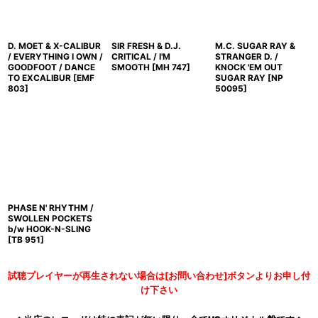
D. MOET & X-CALIBUR
SIR FRESH & D.J.
M.C. SUGAR RAY &
/ EVERYTHING I OWN /
CRITICAL / I'M
STRANGER D. /
GOODFOOT / DANCE
SMOOTH
[
MH 747
]
KNOCK 'EM OUT
TO EXCALIBUR
[
EMF
SUGAR RAY
[
NP
803
]
50095
]
PHASE N' RHYTHM /
SWOLLEN POCKETS
b/w HOOK-N-SLING
[
TB 951
]
試聴プレイヤーが再生されない場合は[お問い合わせ]ボタンよりお申し付
け下さい