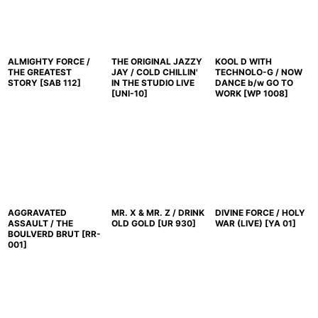
ALMIGHTY FORCE /
THE ORIGINAL JAZZY
KOOL D WITH
THE GREATEST
JAY / COLD CHILLIN'
TECHNOLO-G / NOW
STORY
[
SAB 112
]
IN THE STUDIO LIVE
DANCE b/w GO TO
[
UNI-10
]
WORK
[
WP 1008
]
AGGRAVATED
MR. X & MR. Z / DRINK
DIVINE FORCE / HOLY
ASSAULT / THE
OLD GOLD
[
UR 930
]
WAR (LIVE)
[
YA 01
]
BOULVERD BRUT
[
RR-
001
]