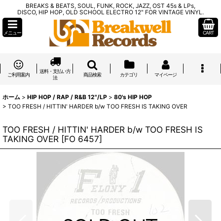
BREAKS & BEATS, SOUL, FUNK, ROCK, JAZZ, OST 45s & LPs,
DISCO, HIP HOP, OLD SCHOOL ELECTRO 12" FOR VINTAGE VINYL.
メニュー
CART
送料・支払い方
ご利用案内
商品検索
カテゴリ
マイページ
法
ホーム
>
HIP HOP / RAP / R&B 12"/LP
>
80's HIP HOP
>
TOO FRESH / HITTIN' HARDER b/w TOO FRESH IS TAKING OVER
TOO FRESH / HITTIN' HARDER b/w TOO FRESH IS
TAKING OVER
[
FO 6457
]