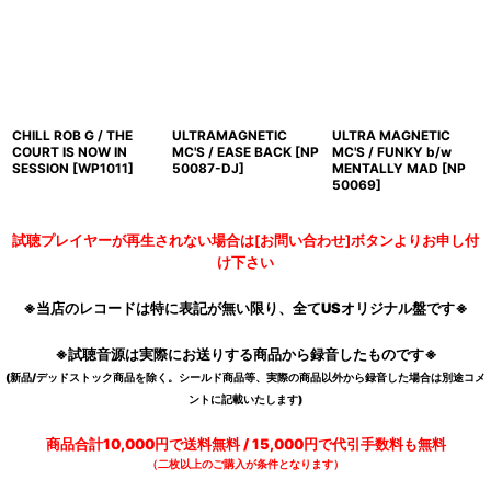
CHILL ROB G / THE
ULTRAMAGNETIC
ULTRA MAGNETIC
COURT IS NOW IN
MC'S / EASE BACK
[
NP
MC'S / FUNKY b/w
SESSION
[
WP1011
]
50087-DJ
]
MENTALLY MAD
[
NP
50069
]
試聴プレイヤーが再生されない場合は[お問い合わせ]ボタンよりお申し付
け下さい
※当店のレコードは特に表記が無い限り、全てUSオリジナル盤です※
※試聴音源は実際にお送りする商品から録音したものです※
(新品/デッドストック商品を除く。シールド商品等、実際の商品以外から録音した場合は別途コメ
ントに記載いたします)
商品合計10,000円で送料無料 / 15,000円で代引手数料も無料
（二枚以上のご購入が条件となります）