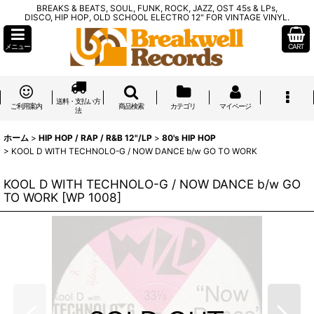
BREAKS & BEATS, SOUL, FUNK, ROCK, JAZZ, OST 45s & LPs,
DISCO, HIP HOP, OLD SCHOOL ELECTRO 12" FOR VINTAGE VINYL.
メニュー
CART
送料・支払い方
ご利用案内
商品検索
カテゴリ
マイページ
法
ホーム
>
HIP HOP / RAP / R&B 12"/LP
>
80's HIP HOP
>
KOOL D WITH TECHNOLO-G / NOW DANCE b/w GO TO WORK
KOOL D WITH TECHNOLO-G / NOW DANCE b/w GO
TO WORK
[
WP 1008
]