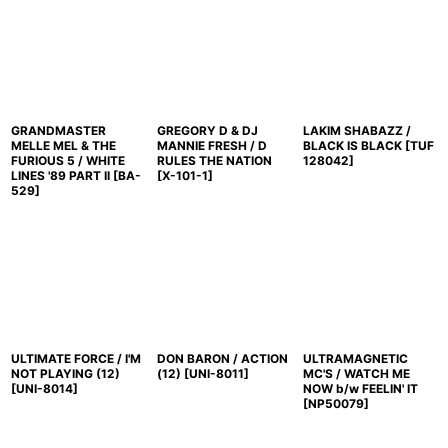
GRANDMASTER
GREGORY D & DJ
LAKIM SHABAZZ /
MELLE MEL & THE
MANNIE FRESH / D
BLACK IS BLACK
[
TUF
FURIOUS 5 / WHITE
RULES THE NATION
128042
]
LINES '89 PART II
[
BA-
[
X-101-1
]
529
]
ULTIMATE FORCE / I'M
DON BARON / ACTION
ULTRAMAGNETIC
NOT PLAYING (12)
(12)
[
UNI-8011
]
MC'S / WATCH ME
[
UNI-8014
]
NOW b/w FEELIN' IT
[
NP50079
]