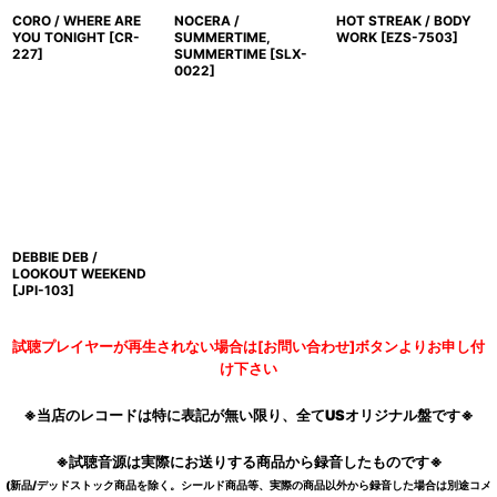
CORO / WHERE ARE
NOCERA /
HOT STREAK / BODY
YOU TONIGHT
[
CR-
SUMMERTIME,
WORK
[
EZS-7503
]
227
]
SUMMERTIME
[
SLX-
0022
]
DEBBIE DEB /
LOOKOUT WEEKEND
[
JPI-103
]
試聴プレイヤーが再生されない場合は[お問い合わせ]ボタンよりお申し付
け下さい
※当店のレコードは特に表記が無い限り、全てUSオリジナル盤です※
※試聴音源は実際にお送りする商品から録音したものです※
(新品/デッドストック商品を除く。シールド商品等、実際の商品以外から録音した場合は別途コメ