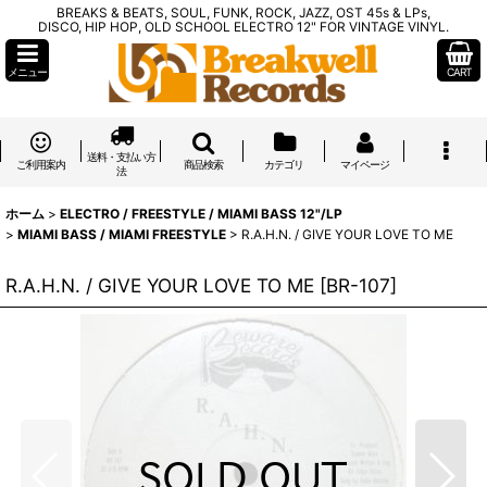
BREAKS & BEATS, SOUL, FUNK, ROCK, JAZZ, OST 45s & LPs,
DISCO, HIP HOP, OLD SCHOOL ELECTRO 12" FOR VINTAGE VINYL.
メニュー
CART
送料・支払い方
ご利用案内
商品検索
カテゴリ
マイページ
法
ホーム
>
ELECTRO / FREESTYLE / MIAMI BASS 12"/LP
>
MIAMI BASS / MIAMI FREESTYLE
>
R.A.H.N. / GIVE YOUR LOVE TO ME
R.A.H.N. / GIVE YOUR LOVE TO ME
[
BR-107
]