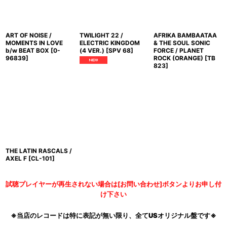
ART OF NOISE /
TWILIGHT 22 /
AFRIKA BAMBAATAA
MOMENTS IN LOVE
ELECTRIC KINGDOM
& THE SOUL SONIC
b/w BEAT BOX
[
0-
(4 VER.)
[
SPV 68
]
FORCE / PLANET
96839
]
ROCK (ORANGE)
[
TB
823
]
THE LATIN RASCALS /
AXEL F
[
CL-101
]
試聴プレイヤーが再生されない場合は[お問い合わせ]ボタンよりお申し付
け下さい
※当店のレコードは特に表記が無い限り、全てUSオリジナル盤です※