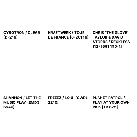
CYBOTRON / CLEAR
KRAFTWERK / TOUR
CHRIS "THE GLOVE"
[
D-216
]
DE FRANCE
[
0-20146
]
TAYLOR & DAVID
STORRS / RECKLESS
(12)
[
881 195-1
]
SHANNON / LET THE
FREEEZ / I.O.U.
[
SWRL
PLANET PATROL /
MUSIC PLAY
[
EMDS
2210
]
PLAY AT YOUR OWN
6540
]
RISK
[
TB 825
]