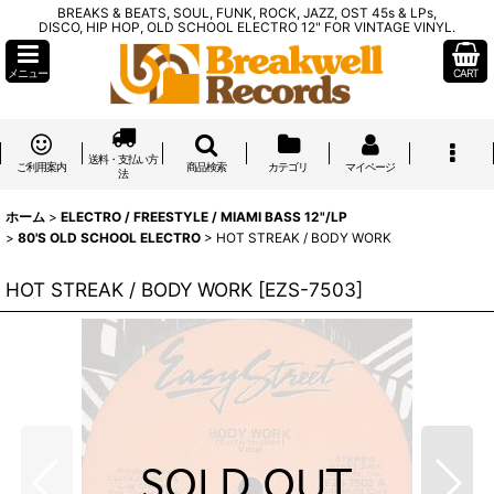
BREAKS & BEATS, SOUL, FUNK, ROCK, JAZZ, OST 45s & LPs,
DISCO, HIP HOP, OLD SCHOOL ELECTRO 12" FOR VINTAGE VINYL.
メニュー
CART
送料・支払い方
ご利用案内
商品検索
カテゴリ
マイページ
法
ホーム
>
ELECTRO / FREESTYLE / MIAMI BASS 12"/LP
>
80'S OLD SCHOOL ELECTRO
>
HOT STREAK / BODY WORK
HOT STREAK / BODY WORK
[
EZS-7503
]