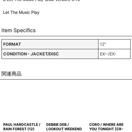
Let The Music Play
Item Specifics
FORMAT
12"
CONDITION - JACKET/DISC
EX--/EX-
関連商品
PAUL HARDCASTLE /
DEBBIE DEB /
CORO / WHERE ARE
RAIN FOREST (12)
LOOKOUT WEEKEND
YOU TONIGHT
[
CR-