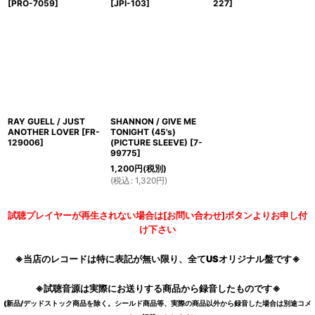
[
PRO-7059
]
[
JPI-103
]
227
]
RAY GUELL / JUST
SHANNON / GIVE ME
ANOTHER LOVER
[
FR-
TONIGHT (45's)
129006
]
(PICTURE SLEEVE)
[
7-
99775
]
1,200
円
(税別)
(
税込
:
1,320
円
)
試聴プレイヤーが再生されない場合は[お問い合わせ]ボタンよりお申し付
け下さい
※当店のレコードは特に表記が無い限り、全てUSオリジナル盤です※
※試聴音源は実際にお送りする商品から録音したものです※
(新品/デッドストック商品を除く。シールド商品等、実際の商品以外から録音した場合は別途コメ