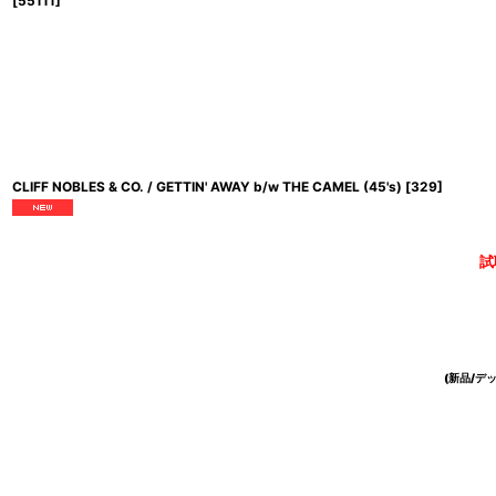
[
55111
]
CLIFF NOBLES & CO. / GETTIN' AWAY b/w THE CAMEL (45's)
[
329
]
試
(新品/