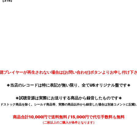
[
318
]
聴プレイヤーが再生されない場合は[お問い合わせ]ボタンよりお申し付け下
※当店のレコードは特に表記が無い限り、全てUSオリジナル盤です※
※試聴音源は実際にお送りする商品から録音したものです※
デッドストック商品を除く。シールド商品等、実際の商品以外から録音した場合は別途コメントに記載い
商品合計10,000円で送料無料 / 15,000円で代引手数料も無料
（二枚以上のご購入が条件となります）