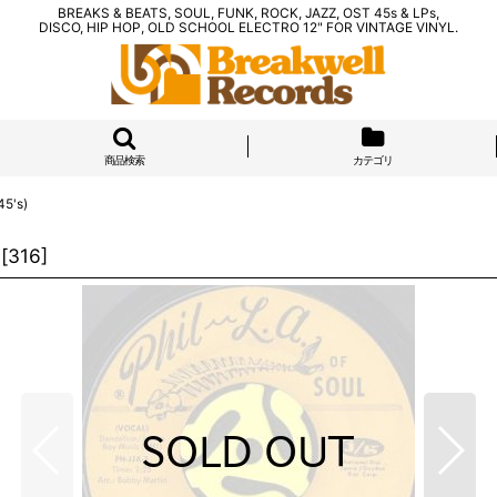
BREAKS & BEATS, SOUL, FUNK, ROCK, JAZZ, OST 45s & LPs,
DISCO, HIP HOP, OLD SCHOOL ELECTRO 12" FOR VINTAGE VINYL.
商品検索
カテゴリ
5's)
[
316
]