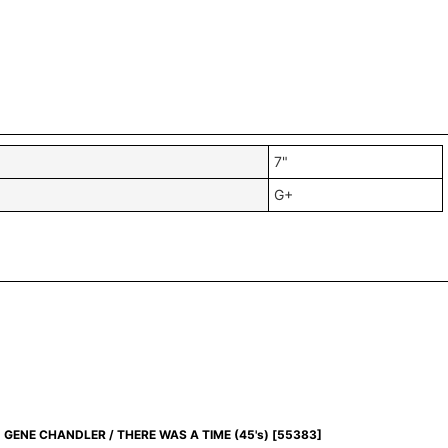
7"
G+
GENE CHANDLER / THERE WAS A TIME (45's)
[
55383
]