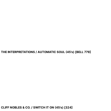
THE INTERPRETATIONS / AUTOMATIC SOUL (45's)
[
BELL 779
]
CLIFF NOBLES & CO. / SWITCH IT ON (45's)
[
324
]