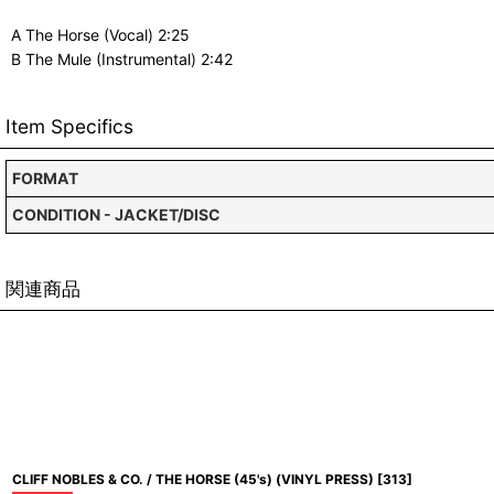
A The Horse (Vocal) 2:25
B The Mule (Instrumental) 2:42
Item Specifics
FORMAT
CONDITION - JACKET/DISC
関連商品
CLIFF NOBLES & CO. / THE HORSE (45's) (VINYL PRESS)
[
313
]