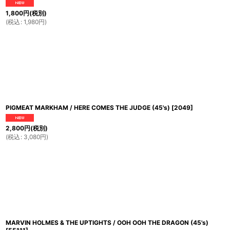
1,800
円
(税別)
(
税込
:
1,980
円
)
PIGMEAT MARKHAM / HERE COMES THE JUDGE (45's)
[
2049
]
2,800
円
(税別)
(
税込
:
3,080
円
)
MARVIN HOLMES & THE UPTIGHTS / OOH OOH THE DRAGON (45's)