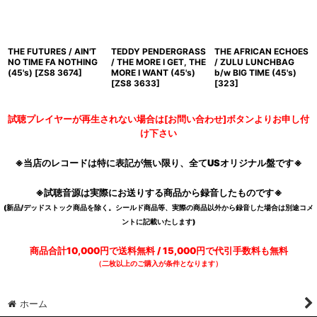
THE FUTURES / AIN'T
TEDDY PENDERGRASS
THE AFRICAN ECHOES
NO TIME FA NOTHING
/ THE MORE I GET, THE
/ ZULU LUNCHBAG
(45's)
[
ZS8 3674
]
MORE I WANT (45's)
b/w BIG TIME (45's)
[
ZS8 3633
]
[
323
]
試聴プレイヤーが再生されない場合は[お問い合わせ]ボタンよりお申し付
け下さい
※当店のレコードは特に表記が無い限り、全てUSオリジナル盤です※
※試聴音源は実際にお送りする商品から録音したものです※
(新品/デッドストック商品を除く。シールド商品等、実際の商品以外から録音した場合は別途コメ
ントに記載いたします)
商品合計10,000円で送料無料 / 15,000円で代引手数料も無料
（二枚以上のご購入が条件となります）
ホーム