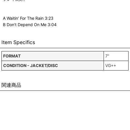
A Waitin' For The Rain 3:23
B Don't Depend On Me 3:04
Item Specifics
FORMAT
7"
CONDITION - JACKET/DISC
VG++
関連商品