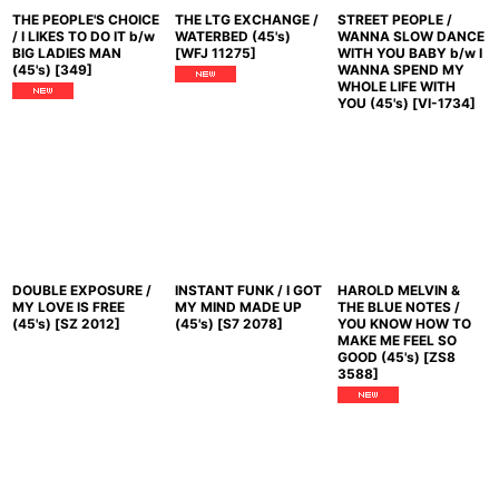
THE PEOPLE'S CHOICE
THE LTG EXCHANGE /
STREET PEOPLE /
/ I LIKES TO DO IT b/w
WATERBED (45's)
WANNA SLOW DANCE
BIG LADIES MAN
[
WFJ 11275
]
WITH YOU BABY b/w I
(45's)
[
349
]
WANNA SPEND MY
WHOLE LIFE WITH
YOU (45's)
[
VI-1734
]
DOUBLE EXPOSURE /
INSTANT FUNK / I GOT
HAROLD MELVIN &
MY LOVE IS FREE
MY MIND MADE UP
THE BLUE NOTES /
(45's)
[
SZ 2012
]
(45's)
[
S7 2078
]
YOU KNOW HOW TO
MAKE ME FEEL SO
GOOD (45's)
[
ZS8
3588
]