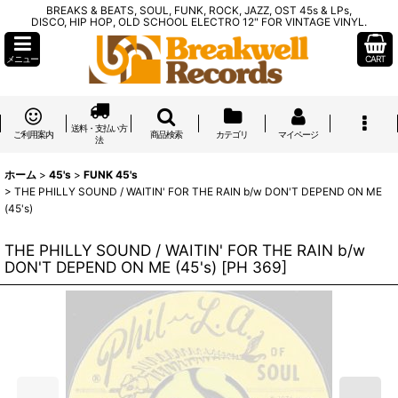
BREAKS & BEATS, SOUL, FUNK, ROCK, JAZZ, OST 45s & LPs,
DISCO, HIP HOP, OLD SCHOOL ELECTRO 12" FOR VINTAGE VINYL.
メニュー
CART
送料・支払い方
ご利用案内
商品検索
カテゴリ
マイページ
法
ホーム
>
45's
>
FUNK 45's
>
THE PHILLY SOUND / WAITIN' FOR THE RAIN b/w DON'T DEPEND ON ME
(45's)
THE PHILLY SOUND / WAITIN' FOR THE RAIN b/w
DON'T DEPEND ON ME (45's)
[
PH 369
]