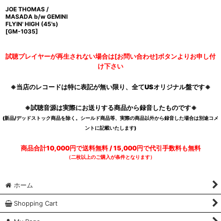
JOE THOMAS /
MASADA b/w GEMINI
FLYIN' HIGH (45's)
[
GM-1035
]
試聴プレイヤーが再生されない場合は[お問い合わせ]ボタンよりお申し付
け下さい
※当店のレコードは特に表記が無い限り、全てUSオリジナル盤です※
※試聴音源は実際にお送りする商品から録音したものです※
(新品/デッドストック商品を除く。シールド商品等、実際の商品以外から録音した場合は別途コメ
ントに記載いたします)
商品合計10,000円で送料無料 / 15,000円で代引手数料も無料
（二枚以上のご購入が条件となります）
ホーム
Shopping Cart