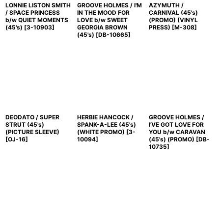
LONNIE LISTON SMITH
GROOVE HOLMES / I'M
AZYMUTH /
/ SPACE PRINCESS
IN THE MOOD FOR
CARNIVAL (45's)
b/w QUIET MOMENTS
LOVE b/w SWEET
(PROMO) (VINYL
(45's)
[
3-10903
]
GEORGIA BROWN
PRESS)
[
M-308
]
(45's)
[
DB-10665
]
DEODATO / SUPER
HERBIE HANCOCK /
GROOVE HOLMES /
STRUT (45's)
SPANK-A-LEE (45's)
I'VE GOT LOVE FOR
(PICTURE SLEEVE)
(WHITE PROMO)
[
3-
YOU b/w CARAVAN
[
OJ-16
]
10094
]
(45's) (PROMO)
[
DB-
10735
]