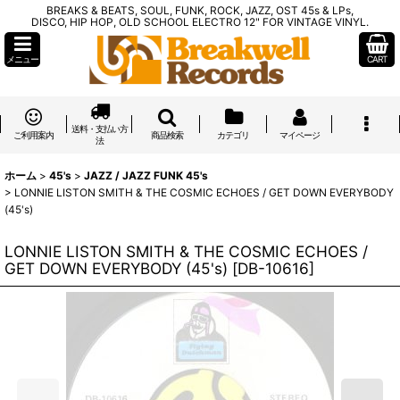
BREAKS & BEATS, SOUL, FUNK, ROCK, JAZZ, OST 45s & LPs,
DISCO, HIP HOP, OLD SCHOOL ELECTRO 12" FOR VINTAGE VINYL.
メニュー
CART
送料・支払い方
ご利用案内
商品検索
カテゴリ
マイページ
法
ホーム
>
45's
>
JAZZ / JAZZ FUNK 45's
>
LONNIE LISTON SMITH & THE COSMIC ECHOES / GET DOWN EVERYBODY
(45's)
LONNIE LISTON SMITH & THE COSMIC ECHOES /
GET DOWN EVERYBODY (45's)
[
DB-10616
]