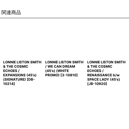
関連商品
LONNIE LISTON SMITH
LONNIE LISTON SMITH
LONNIE LISTON SMITH
& THE COSMIC
/ WE CAN DREAM
& THE COSMIC
ECHOES /
(45's) (WHITE
ECHOES /
EXPANSIONS (45's)
PROMO)
[
3-10810
]
RENAISSANCE b/w
(SIGNATURE)
[
DB-
SPACE LADY (45's)
10214
]
[
JB-10920
]