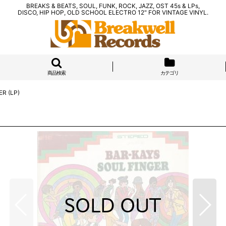
BREAKS & BEATS, SOUL, FUNK, ROCK, JAZZ, OST 45s & LPs,
DISCO, HIP HOP, OLD SCHOOL ELECTRO 12" FOR VINTAGE VINYL.
商品検索
カテゴリ
ER (LP)