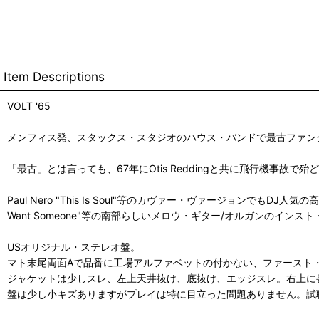
Item Descriptions
VOLT '65
メンフィス発、スタックス・スタジオのハウス・バンドで最古ファン
「最古」とは言っても、67年にOtis Reddingと共に飛行機
Paul Nero "This Is Soul"等のカヴァー・ヴァージョンでもDJ人気
Want Someone"等の南部らしいメロウ・ギター/オルガンのインス
USオリジナル・ステレオ盤。
マト末尾両面Aで品番に工場アルファベットの付かない、ファースト
ジャケットは少しスレ、左上天井抜け、底抜け、エッジスレ。右上に
盤は少し小キズありますがプレイは特に目立った問題ありません。試