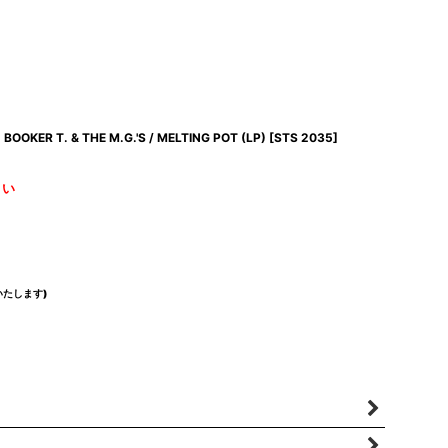
BOOKER T. & THE M.G.'S / MELTING POT (LP)
[
STS 2035
]
さい
たします)