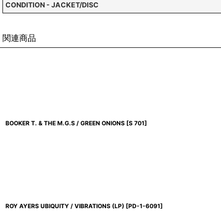
CONDITION - JACKET/DISC
関連商品
BOOKER T. & THE M.G.S / GREEN ONIONS
[
S 701
]
ROY AYERS UBIQUITY / VIBRATIONS (LP)
[
PD-1-6091
]