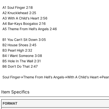
A1 Soul Finger 2:18
A2 Knucklehead 2:25
A3 With A Child's Heart 2:56
A4 Bar-Kays Boogaloo 2:16
A5 Theme From Hell's Angels 2:46
B1 You Can't Sit Down 3:05
B2 House Shoes 2:45
B3 Pearl High 2:32
B4 I Want Someone 3:08
B5 Hole In The Wall 2:31
B6 Don't Do That 2:47
Soul Finger→Theme From Hell's Angels→With A Child's Heart→Pea
Item Specifics
FORMAT