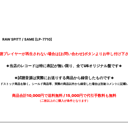
RAW SPITT / SAME
[
LP-7710
]
聴プレイヤーが再生されない場合は[お問い合わせ]ボタンよりお申し付け下
※当店のレコードは特に表記が無い限り、全てUSオリジナル盤です※
※試聴音源は実際にお送りする商品から録音したものです※
デッドストック商品を除く。シールド商品等、実際の商品以外から録音した場合は別途コメントに記載い
商品合計10,000円で送料無料 / 15,000円で代引手数料も無料
（二枚以上のご購入が条件となります）