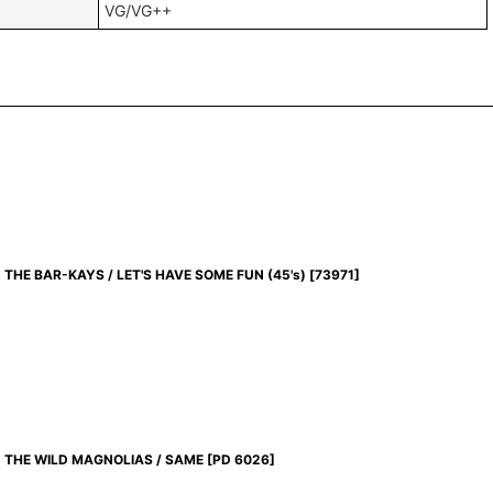
VG/VG++
THE BAR-KAYS / LET'S HAVE SOME FUN (45's)
[
73971
]
THE WILD MAGNOLIAS / SAME
[
PD 6026
]