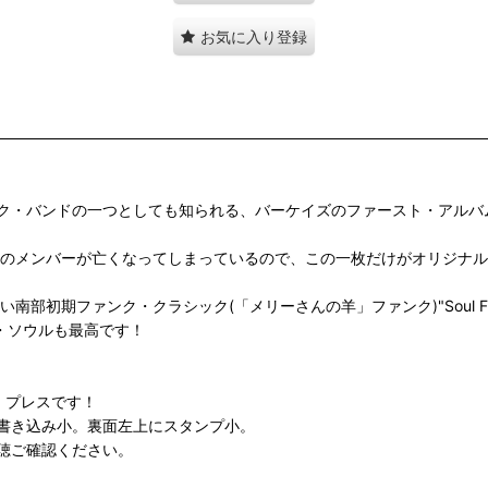
お気に入り登録
ク・バンドの一つとしても知られる、バーケイズのファースト・アルバ
事故で殆どのメンバーが亡くなってしまっているので、この一枚だけがオリジ
の高い南部初期ファンク・クラシック(「メリーさんの羊」ファンク)"Soul Finge
ト・ソウルも最高です！
・プレスです！
書き込み小。裏面左上にスタンプ小。
聴ご確認ください。