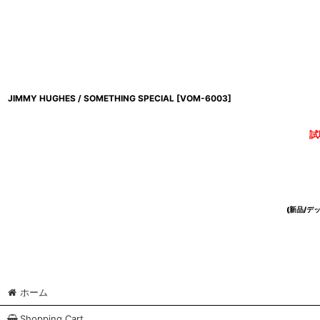
JIMMY HUGHES / SOMETHING SPECIAL
[
VOM-6003
]
試
(新品/
ホーム
Shopping Cart