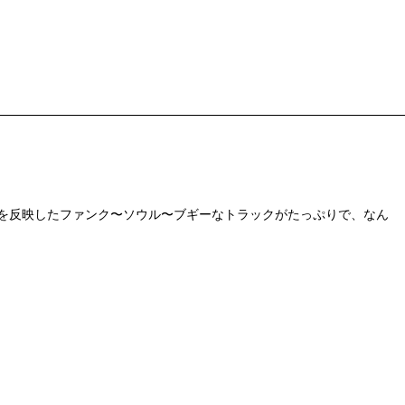
等らしくしっかりと時代性を反映したファンク〜ソウル〜ブギーなトラックがたっぷりで、なん