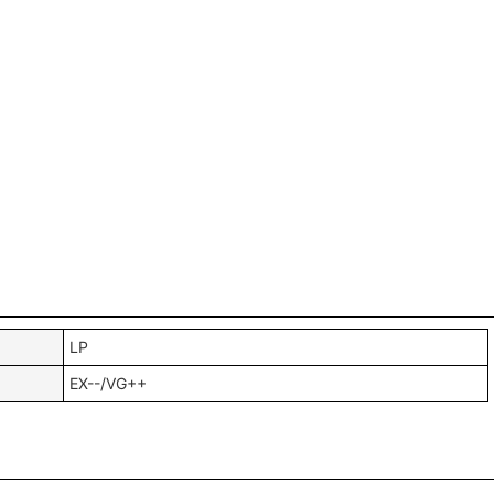
LP
EX--/VG++