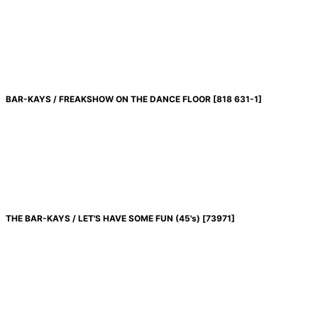
BAR-KAYS / FREAKSHOW ON THE DANCE FLOOR
[
818 631-1
]
THE BAR-KAYS / LET'S HAVE SOME FUN (45's)
[
73971
]