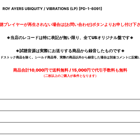
ROY AYERS UBIQUITY / VIBRATIONS (LP)
[
PD-1-6091
]
聴プレイヤーが再生されない場合は[お問い合わせ]ボタンよりお申し付け下
※当店のレコードは特に表記が無い限り、全てUSオリジナル盤です※
※試聴音源は実際にお送りする商品から録音したものです※
デッドストック商品を除く。シールド商品等、実際の商品以外から録音した場合は別途コメントに記載い
商品合計10,000円で送料無料 / 15,000円で代引手数料も無料
（二枚以上のご購入が条件となります）