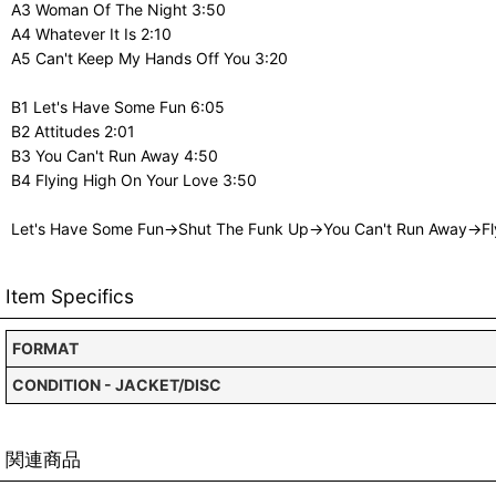
A3 Woman Of The Night 3:50
A4 Whatever It Is 2:10
A5 Can't Keep My Hands Off You 3:20
B1 Let's Have Some Fun 6:05
B2 Attitudes 2:01
B3 You Can't Run Away 4:50
B4 Flying High On Your Love 3:50
Let's Have Some Fun→Shut The Funk Up→You Can't Run Away→Fly
Item Specifics
FORMAT
CONDITION - JACKET/DISC
関連商品