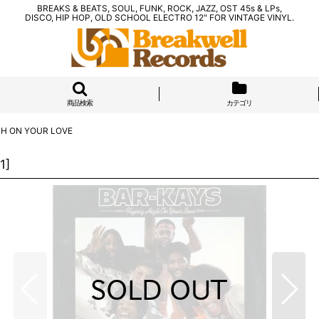
BREAKS & BEATS, SOUL, FUNK, ROCK, JAZZ, OST 45s & LPs,
DISCO, HIP HOP, OLD SCHOOL ELECTRO 12" FOR VINTAGE VINYL.
商品検索
カテゴリ
GH ON YOUR LOVE
1
]