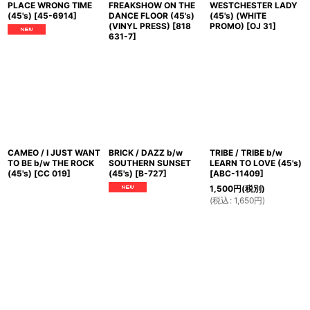
PLACE WRONG TIME
FREAKSHOW ON THE
WESTCHESTER LADY
(45's)
[
45-6914
]
DANCE FLOOR (45's)
(45's) (WHITE
(VINYL PRESS)
[
818
PROMO)
[
OJ 31
]
631-7
]
CAMEO / I JUST WANT
BRICK / DAZZ b/w
TRIBE / TRIBE b/w
TO BE b/w THE ROCK
SOUTHERN SUNSET
LEARN TO LOVE (45's)
(45's)
[
CC 019
]
(45's)
[
B-727
]
[
ABC-11409
]
1,500
円
(税別)
(
税込
:
1,650
円
)