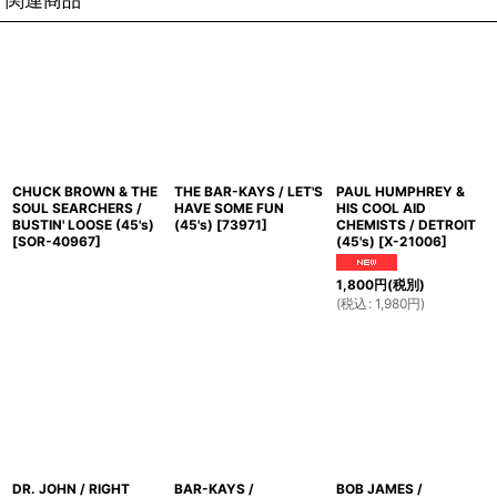
CHUCK BROWN & THE
THE BAR-KAYS / LET'S
PAUL HUMPHREY &
SOUL SEARCHERS /
HAVE SOME FUN
HIS COOL AID
BUSTIN' LOOSE (45's)
(45's)
[
73971
]
CHEMISTS / DETROIT
[
SOR-40967
]
(45's)
[
X-21006
]
1,800
円
(税別)
(
税込
:
1,980
円
)
DR. JOHN / RIGHT
BAR-KAYS /
BOB JAMES /