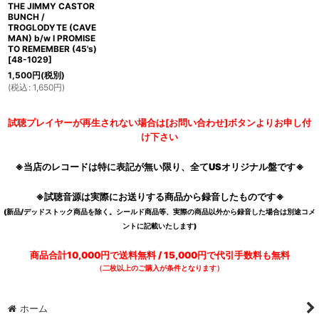
THE JIMMY CASTOR
BUNCH /
TROGLODYTE (CAVE
MAN) b/w I PROMISE
TO REMEMBER (45's)
[
48-1029
]
1,500
円
(税別)
(
税込
:
1,650
円
)
試聴プレイヤーが再生されない場合は[お問い合わせ]ボタンよりお申し付
け下さい
※当店のレコードは特に表記が無い限り、全てUSオリジナル盤です※
※試聴音源は実際にお送りする商品から録音したものです※
(新品/デッドストック商品を除く。シールド商品等、実際の商品以外から録音した場合は別途コメ
ントに記載いたします)
商品合計10,000円で送料無料 / 15,000円で代引手数料も無料
（二枚以上のご購入が条件となります）
ホーム