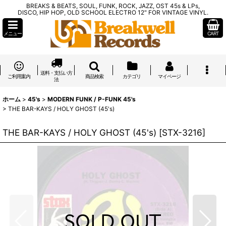
BREAKS & BEATS, SOUL, FUNK, ROCK, JAZZ, OST 45s & LPs,
DISCO, HIP HOP, OLD SCHOOL ELECTRO 12" FOR VINTAGE VINYL.
メニュー
CART
送料・支払い方
ご利用案内
商品検索
カテゴリ
マイページ
法
ホーム
>
45's
>
MODERN FUNK / P-FUNK 45's
>
THE BAR-KAYS / HOLY GHOST (45's)
THE BAR-KAYS / HOLY GHOST (45's)
[
STX-3216
]