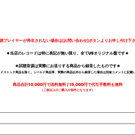
聴プレイヤーが再生されない場合は[お問い合わせ]ボタンよりお申し付け下
※当店のレコードは特に表記が無い限り、全てUSオリジナル盤です※
※試聴音源は実際にお送りする商品から録音したものです※
デッドストック商品を除く。シールド商品等、実際の商品以外から録音した場合は別途コメントに記載い
商品合計10,000円で送料無料 / 15,000円で代引手数料も無料
（二枚以上のご購入が条件となります）