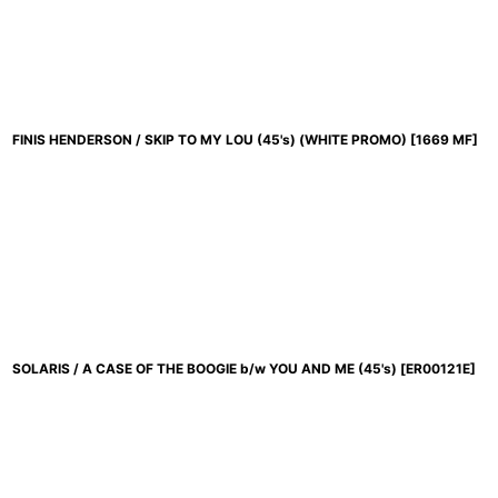
FINIS HENDERSON / SKIP TO MY LOU (45's) (WHITE PROMO)
[
1669 MF
]
SOLARIS / A CASE OF THE BOOGIE b/w YOU AND ME (45's)
[
ER00121E
]