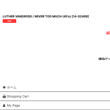
LUTHER VANDROSS / NEVER TOO MUCH (45's)
[
14-02409
]
試
(新品/
ホーム
Shopping Cart
My Page