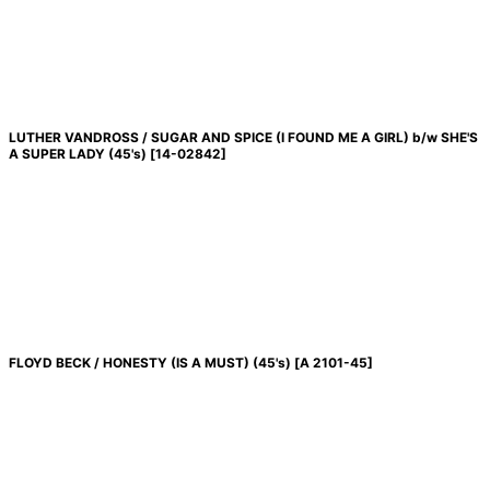
LUTHER VANDROSS / SUGAR AND SPICE (I FOUND ME A GIRL) b/w SHE'S
A SUPER LADY (45's)
[
14-02842
]
FLOYD BECK / HONESTY (IS A MUST) (45's)
[
A 2101-45
]