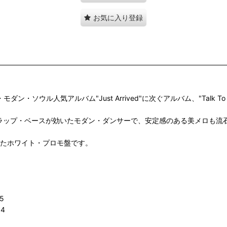
お気に入り登録
ダン・ソウル人気アルバム"Just Arrived"に次ぐアルバム、"Talk T
っぽいスラップ・ベースが効いたモダン・ダンサーで、安定感のある美メロも
したホワイト・プロモ盤です。
35
04