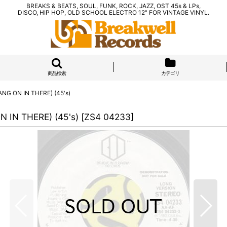
BREAKS & BEATS, SOUL, FUNK, ROCK, JAZZ, OST 45s & LPs,
DISCO, HIP HOP, OLD SCHOOL ELECTRO 12" FOR VINTAGE VINYL.
商品検索
カテゴリ
NG ON IN THERE) (45's)
 IN THERE) (45's)
[
ZS4 04233
]