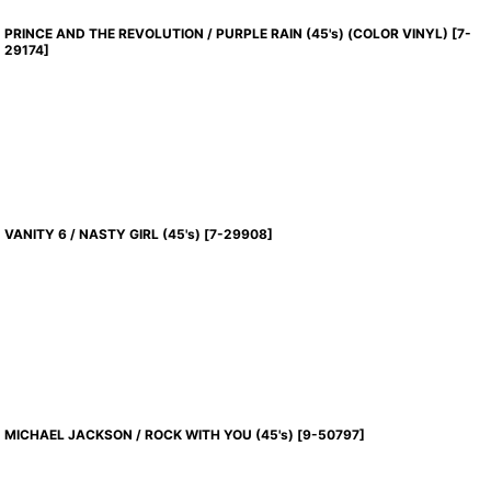
PRINCE AND THE REVOLUTION / PURPLE RAIN (45's) (COLOR VINYL)
[
7-
29174
]
VANITY 6 / NASTY GIRL (45's)
[
7-29908
]
MICHAEL JACKSON / ROCK WITH YOU (45's)
[
9-50797
]