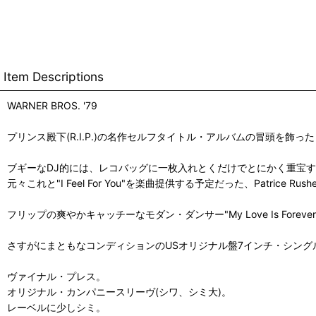
Item Descriptions
WARNER BROS. '79
プリンス殿下(R.I.P.)の名作セルフタイトル・アルバムの冒頭を飾っ
ブギーなDJ的には、レコバッグに一枚入れとくだけでとにかく重宝
元々これと"I Feel For You"を楽曲提供する予定だった、Patr
フリップの爽やかキャッチーなモダン・ダンサー"My Love Is Forev
さすがにまともなコンディションのUSオリジナル盤7インチ・シング
ヴァイナル・プレス。
オリジナル・カンパニースリーヴ(シワ、シミ大)。
レーベルに少しシミ。