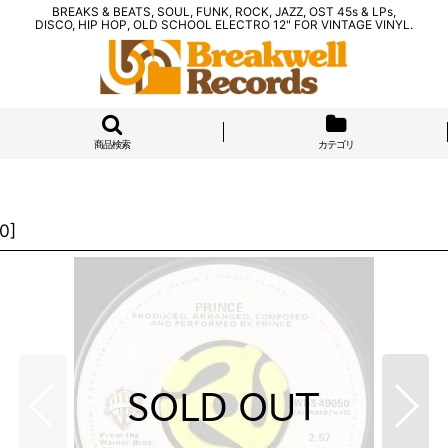
BREAKS & BEATS, SOUL, FUNK, ROCK, JAZZ, OST 45s & LPs,
DISCO, HIP HOP, OLD SCHOOL ELECTRO 12" FOR VINTAGE VINYL.
商品検索
カテゴリ
0
]