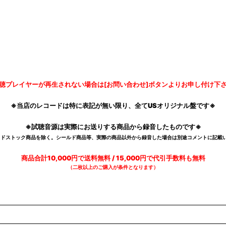
聴プレイヤーが再生されない場合は[お問い合わせ]ボタンよりお申し付け下
※当店のレコードは特に表記が無い限り、全てUSオリジナル盤です※
※試聴音源は実際にお送りする商品から録音したものです※
デッドストック商品を除く。シールド商品等、実際の商品以外から録音した場合は別途コメントに記載い
商品合計10,000円で送料無料 / 15,000円で代引手数料も無料
（二枚以上のご購入が条件となります）