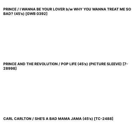
PRINCE / I WANNA BE YOUR LOVER b/w WHY YOU WANNA TREAT ME SO
BAD? (45's)
[
GWB 0392
]
PRINCE AND THE REVOLUTION / POP LIFE (45's) (PICTURE SLEEVE)
[
7-
28998
]
CARL CARLTON / SHE'S A BAD MAMA JAMA (45's)
[
TC-2488
]