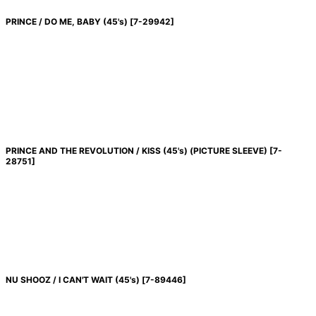
PRINCE / DO ME, BABY (45's)
[
7-29942
]
PRINCE AND THE REVOLUTION / KISS (45's) (PICTURE SLEEVE)
[
7-
28751
]
NU SHOOZ / I CAN'T WAIT (45's)
[
7-89446
]