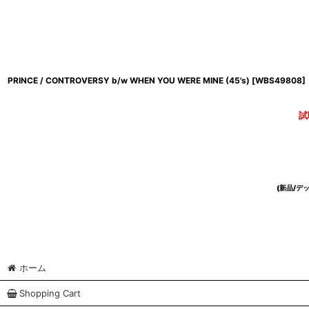
PRINCE / CONTROVERSY b/w WHEN YOU WERE MINE (45's)
[
WBS49808
]
試
(新品/
ホーム
Shopping Cart