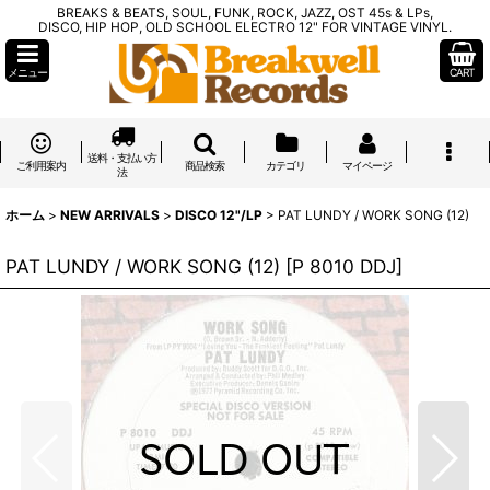
BREAKS & BEATS, SOUL, FUNK, ROCK, JAZZ, OST 45s & LPs,
DISCO, HIP HOP, OLD SCHOOL ELECTRO 12" FOR VINTAGE VINYL.
メニュー
CART
送料・支払い方
ご利用案内
商品検索
カテゴリ
マイページ
法
ホーム
>
NEW ARRIVALS
>
DISCO 12"/LP
>
PAT LUNDY / WORK SONG (12)
PAT LUNDY / WORK SONG (12)
[
P 8010 DDJ
]