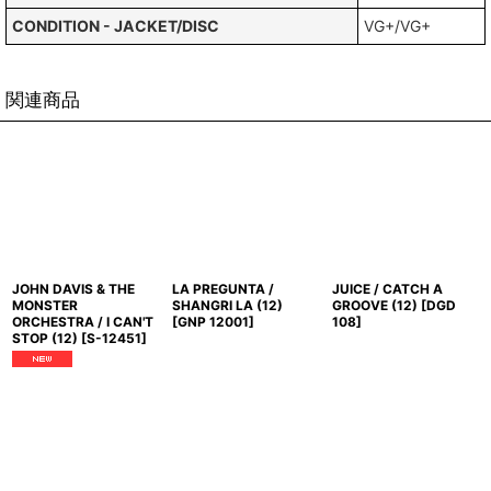
CONDITION - JACKET/DISC
VG+/VG+
関連商品
JOHN DAVIS & THE
LA PREGUNTA /
JUICE / CATCH A
MONSTER
SHANGRI LA (12)
GROOVE (12)
[
DGD
ORCHESTRA / I CAN'T
[
GNP 12001
]
108
]
STOP (12)
[
S-12451
]