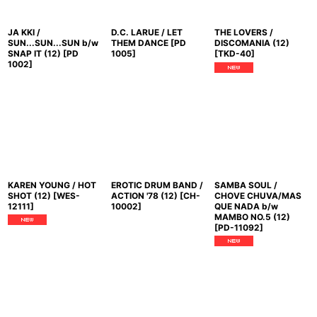
JA KKI /
D.C. LARUE / LET
THE LOVERS /
SUN...SUN...SUN b/w
THEM DANCE
[
PD
DISCOMANIA (12)
SNAP IT (12)
[
PD
1005
]
[
TKD-40
]
1002
]
KAREN YOUNG / HOT
EROTIC DRUM BAND /
SAMBA SOUL /
SHOT (12)
[
WES-
ACTION '78 (12)
[
CH-
CHOVE CHUVA/MAS
12111
]
10002
]
QUE NADA b/w
MAMBO NO.5 (12)
[
PD-11092
]