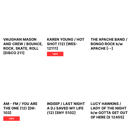
VAUGHAN MASON
KAREN YOUNG / HOT
THE APACHE BAND /
AND CREW / BOUNCE,
SHOT (12)
[
WES-
BONGO ROCK b/w
ROCK, SKATE, ROLL
12111
]
APACHE
[
--
]
[
DISCO 211
]
AM - FM / YOU ARE
INDEEP / LAST NIGHT
LUCY HAWKINS /
THE ONE (12)
[
DK-
A DJ SAVED MY LIFE
LADY OF THE NIGHT
103
]
(12)
[
SNY 5102
]
b/w GOTTA GET OUT
OF HERE
[
S 12455
]