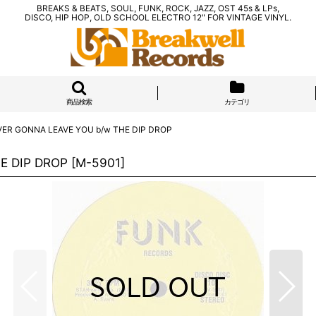
BREAKS & BEATS, SOUL, FUNK, ROCK, JAZZ, OST 45s & LPs,
DISCO, HIP HOP, OLD SCHOOL ELECTRO 12" FOR VINTAGE VINYL.
商品検索
カテゴリ
VER GONNA LEAVE YOU b/w THE DIP DROP
E DIP DROP
[
M-5901
]