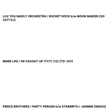
LUV YOU MADLY ORCHESTRA / ROCKET ROCK b/w MOON MAIDEN
[
SG
2071 DJ
]
INNER LIFE / I'M CAUGHT UP (TCT) (12)
[
TD-201
]
PIERCE BROTHERS / PARTY PERSON b/w STARBIRTH / JAMMIN
[
SB003
]