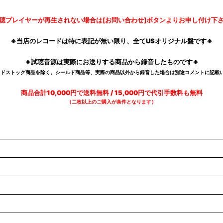
聴プレイヤーが再生されない場合は[お問い合わせ]ボタンよりお申し付け下
※当店のレコードは特に表記が無い限り、全てUSオリジナル盤です※
※試聴音源は実際にお送りする商品から録音したものです※
デッドストック商品を除く。シールド商品等、実際の商品以外から録音した場合は別途コメントに記載い
商品合計10,000円で送料無料 / 15,000円で代引手数料も無料
（二枚以上のご購入が条件となります）