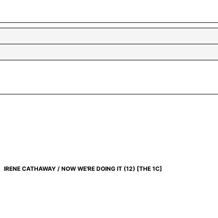
IRENE CATHAWAY / NOW WE'RE DOING IT (12)
[
THE 1C
]