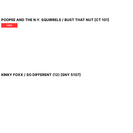
POOPEE AND THE N.Y. SQUIRRELS / BUST THAT NUT
[
CT 101
]
KINKY FOXX / SO DIFFERENT (12)
[
SNY 5107
]