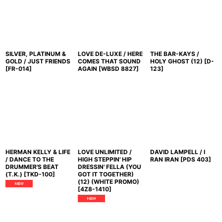
SILVER, PLATINUM &
LOVE DE-LUXE / HERE
THE BAR-KAYS /
GOLD / JUST FRIENDS
COMES THAT SOUND
HOLY GHOST (12)
[
D-
[
FR-014
]
AGAIN
[
WBSD 8827
]
123
]
HERMAN KELLY & LIFE
LOVE UNLIMITED /
DAVID LAMPELL / I
/ DANCE TO THE
HIGH STEPPIN' HIP
RAN IRAN
[
PDS 403
]
DRUMMER'S BEAT
DRESSIN' FELLA (YOU
(T.K.)
[
TKD-100
]
GOT IT TOGETHER)
(12) (WHITE PROMO)
[
4Z8-1410
]