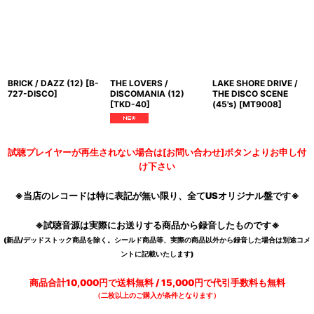
BRICK / DAZZ (12)
[
B-
THE LOVERS /
LAKE SHORE DRIVE /
727-DISCO
]
DISCOMANIA (12)
THE DISCO SCENE
[
TKD-40
]
(45's)
[
MT9008
]
試聴プレイヤーが再生されない場合は[お問い合わせ]ボタンよりお申し付
け下さい
※当店のレコードは特に表記が無い限り、全てUSオリジナル盤です※
※試聴音源は実際にお送りする商品から録音したものです※
(新品/デッドストック商品を除く。シールド商品等、実際の商品以外から録音した場合は別途コメ
ントに記載いたします)
商品合計10,000円で送料無料 / 15,000円で代引手数料も無料
（二枚以上のご購入が条件となります）