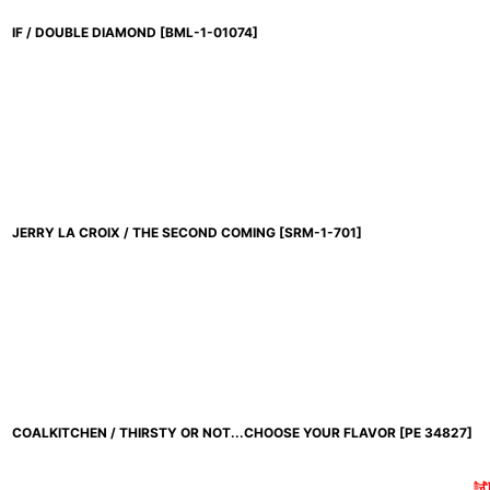
IF / DOUBLE DIAMOND
[
BML-1-01074
]
JERRY LA CROIX / THE SECOND COMING
[
SRM-1-701
]
COALKITCHEN / THIRSTY OR NOT...CHOOSE YOUR FLAVOR
[
PE 34827
]
試