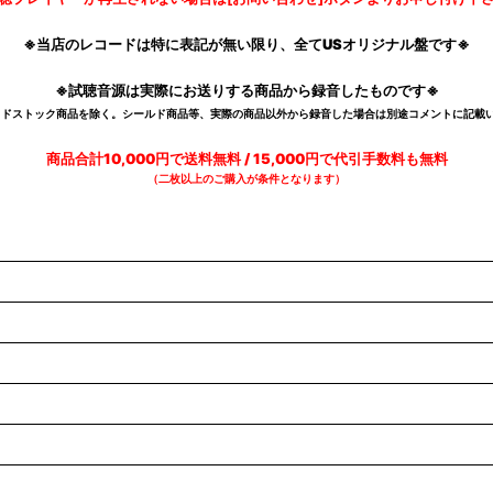
※当店のレコードは特に表記が無い限り、全てUSオリジナル盤です※
※試聴音源は実際にお送りする商品から録音したものです※
デッドストック商品を除く。シールド商品等、実際の商品以外から録音した場合は別途コメントに記載い
商品合計10,000円で送料無料 / 15,000円で代引手数料も無料
（二枚以上のご購入が条件となります）