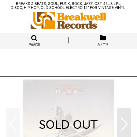
BREAKS & BEATS, SOUL, FUNK, ROCK, JAZZ, OST 45s & LPs,
DISCO, HIP HOP, OLD SCHOOL ELECTRO 12" FOR VINTAGE VINYL.
商品検索
カテゴリ