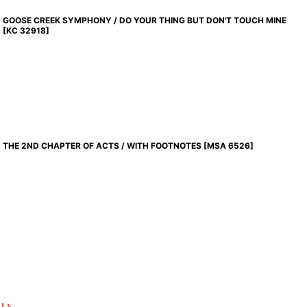
GOOSE CREEK SYMPHONY / DO YOUR THING BUT DON'T TOUCH MINE
[
KC 32918
]
THE 2ND CHAPTER OF ACTS / WITH FOOTNOTES
[
MSA 6526
]
さい