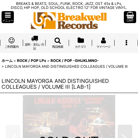
BREAKS & BEATS, SOUL, FUNK, ROCK, JAZZ, OST 45s & LPs,
DISCO, HIP HOP, OLD SCHOOL ELECTRO 12" FOR VINTAGE VINYL.
メニュー
CART
送料・支払い方
ご利用案内
商品検索
カテゴリ
マイページ
法
ホーム
>
ROCK / POP LPs
>
ROCK / POP -GHIJKLMNO-
>
LINCOLN MAYORGA AND DISTINGUISHED COLLEAGUES / VOLUME III
LINCOLN MAYORGA AND DISTINGUISHED
COLLEAGUES / VOLUME III
[
LAB-1
]