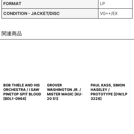
FORMAT
LP
CONDITION - JACKET/DISC
VG++/EX
関連商品
BOB THIELE AND HIS
GROVER
PAUL KASS, SIMON
ORCHESTRA / I SAW
WASHINGTON JR. /
HASELEY /
PINETOP SPIT BLOOD
MISTER MAGIC
[
KU-
PROTOTYPE
[
DW/LP
[
BDL1-0964
]
20 S1
]
3228
]