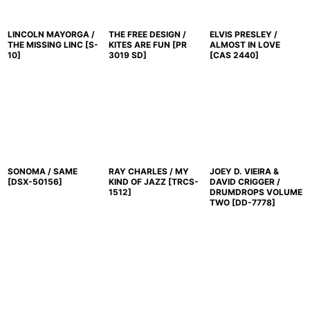
LINCOLN MAYORGA /
THE FREE DESIGN /
ELVIS PRESLEY /
THE MISSING LINC
[
S-
KITES ARE FUN
[
PR
ALMOST IN LOVE
10
]
3019 SD
]
[
CAS 2440
]
SONOMA / SAME
RAY CHARLES / MY
JOEY D. VIEIRA &
[
DSX-50156
]
KIND OF JAZZ
[
TRCS-
DAVID CRIGGER /
1512
]
DRUMDROPS VOLUME
TWO
[
DD-7778
]