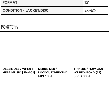
FORMAT
12"
CONDITION - JACKET/DISC
EX-/EX-
関連商品
DEBBIE DEB / WHEN I
DEBBIE DEB /
TRINERE / HOW CAN
HEAR MUSIC
[
JPI-101
]
LOOKOUT WEEKEND
WE BE WRONG (12)
[
JPI-103
]
[
JPI-2003
]