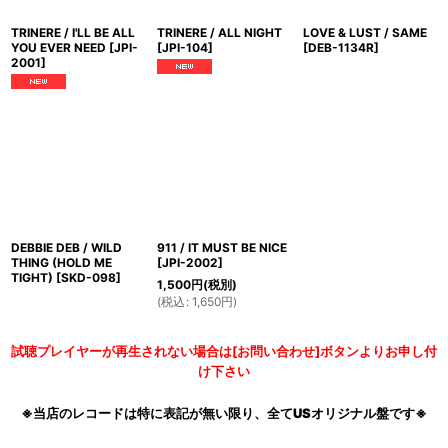
TRINERE / I'LL BE ALL
TRINERE / ALL NIGHT
LOVE & LUST / SAME
YOU EVER NEED
[
JPI-
[
JPI-104
]
[
DEB-1134R
]
2001
]
DEBBIE DEB / WILD
911 / IT MUST BE NICE
THING (HOLD ME
[
JPI-2002
]
TIGHT)
[
SKD-098
]
1,500
円
(税別)
(
税込
:
1,650
円
)
試聴プレイヤーが再生されない場合は[お問い合わせ]ボタンよりお申し付
け下さい
※当店のレコードは特に表記が無い限り、全てUSオリジナル盤です※