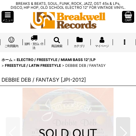
BREAKS & BEATS, SOUL, FUNK, ROCK, JAZZ, OST 45s & LPs,
DISCO, HIP HOP, OLD SCHOOL ELECTRO 12" FOR VINTAGE VINYL.
メニュー
CART
送料・支払い方
ご利用案内
商品検索
カテゴリ
マイページ
法
ホーム
>
ELECTRO / FREESTYLE / MIAMI BASS 12"/LP
>
FREESTYLE / LATIN FREESTYLE
>
DEBBIE DEB / FANTASY
DEBBIE DEB / FANTASY
[
JPI-2012
]