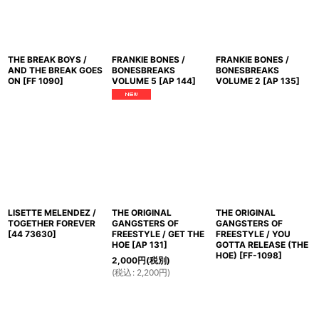
THE BREAK BOYS /
FRANKIE BONES /
FRANKIE BONES /
AND THE BREAK GOES
BONESBREAKS
BONESBREAKS
ON
[
FF 1090
]
VOLUME 5
[
AP 144
]
VOLUME 2
[
AP 135
]
LISETTE MELENDEZ /
THE ORIGINAL
THE ORIGINAL
TOGETHER FOREVER
GANGSTERS OF
GANGSTERS OF
[
44 73630
]
FREESTYLE / GET THE
FREESTYLE / YOU
HOE
[
AP 131
]
GOTTA RELEASE (THE
HOE)
[
FF-1098
]
2,000
円
(税別)
(
税込
:
2,200
円
)