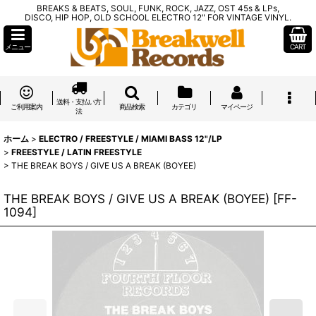
BREAKS & BEATS, SOUL, FUNK, ROCK, JAZZ, OST 45s & LPs,
DISCO, HIP HOP, OLD SCHOOL ELECTRO 12" FOR VINTAGE VINYL.
メニュー
CART
送料・支払い方
ご利用案内
商品検索
カテゴリ
マイページ
法
ホーム
>
ELECTRO / FREESTYLE / MIAMI BASS 12"/LP
>
FREESTYLE / LATIN FREESTYLE
>
THE BREAK BOYS / GIVE US A BREAK (BOYEE)
THE BREAK BOYS / GIVE US A BREAK (BOYEE)
[
FF-
1094
]