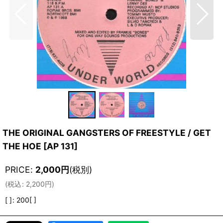
THE ORIGINAL GANGSTERS OF FREESTYLE / GET
THE HOE
[
AP 131
]
PRICE
:
2,000
円
(税別)
(
税込
:
2,200
円
)
[ ]
:
200[ ]