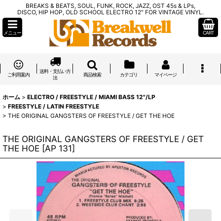
BREAKS & BEATS, SOUL, FUNK, ROCK, JAZZ, OST 45s & LPs,
DISCO, HIP HOP, OLD SCHOOL ELECTRO 12" FOR VINTAGE VINYL.
メニュー
CART
送料・支払い方
ご利用案内
商品検索
カテゴリ
マイページ
法
ホーム
>
ELECTRO / FREESTYLE / MIAMI BASS 12"/LP
>
FREESTYLE / LATIN FREESTYLE
>
THE ORIGINAL GANGSTERS OF FREESTYLE / GET THE HOE
THE ORIGINAL GANGSTERS OF FREESTYLE / GET
THE HOE
[
AP 131
]