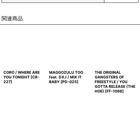
関連商品
CORO / WHERE ARE
MAGGOZULU TOO
THE ORIGINAL
YOU TONIGHT
[
CR-
feat. DXJ / MIX IT
GANGSTERS OF
227
]
BABY
[
PD-025
]
FREESTYLE / YOU
GOTTA RELEASE (THE
HOE)
[
FF-1098
]