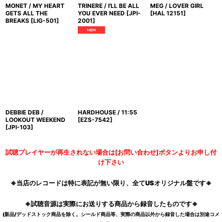
MONET / MY HEART
TRINERE / I'LL BE ALL
MEG / LOVER GIRL
GETS ALL THE
YOU EVER NEED
[
JPI-
[
HAL 12151
]
BREAKS
[
LIG-501
]
2001
]
DEBBIE DEB /
HARDHOUSE / 11:55
LOOKOUT WEEKEND
[
EZS-7542
]
[
JPI-103
]
試聴プレイヤーが再生されない場合は[お問い合わせ]ボタンよりお申し付
け下さい
※当店のレコードは特に表記が無い限り、全てUSオリジナル盤です※
※試聴音源は実際にお送りする商品から録音したものです※
(新品/デッドストック商品を除く。シールド商品等、実際の商品以外から録音した場合は別途コメ