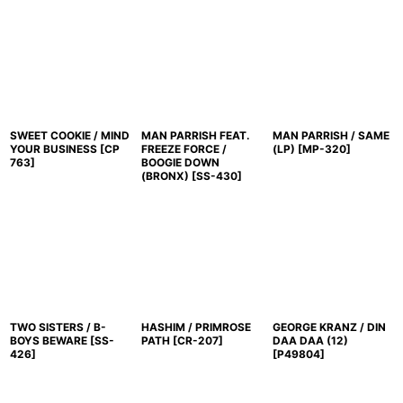
SWEET COOKIE / MIND
MAN PARRISH FEAT.
MAN PARRISH / SAME
YOUR BUSINESS
[
CP
FREEZE FORCE /
(LP)
[
MP-320
]
763
]
BOOGIE DOWN
(BRONX)
[
SS-430
]
TWO SISTERS / B-
HASHIM / PRIMROSE
GEORGE KRANZ / DIN
BOYS BEWARE
[
SS-
PATH
[
CR-207
]
DAA DAA (12)
426
]
[
P49804
]