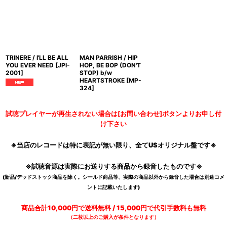
TRINERE / I'LL BE ALL
MAN PARRISH / HIP
YOU EVER NEED
[
JPI-
HOP, BE BOP (DON'T
2001
]
STOP) b/w
HEARTSTROKE
[
MP-
324
]
試聴プレイヤーが再生されない場合は[お問い合わせ]ボタンよりお申し付
け下さい
※当店のレコードは特に表記が無い限り、全てUSオリジナル盤です※
※試聴音源は実際にお送りする商品から録音したものです※
(新品/デッドストック商品を除く。シールド商品等、実際の商品以外から録音した場合は別途コメ
ントに記載いたします)
商品合計10,000円で送料無料 / 15,000円で代引手数料も無料
（二枚以上のご購入が条件となります）