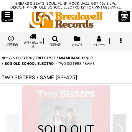
BREAKS & BEATS, SOUL, FUNK, ROCK, JAZZ, OST 45s & LPs,
DISCO, HIP HOP, OLD SCHOOL ELECTRO 12" FOR VINTAGE VINYL.
メニュー
CART
送料・支払い方
ご利用案内
商品検索
カテゴリ
マイページ
法
ホーム
>
ELECTRO / FREESTYLE / MIAMI BASS 12"/LP
>
80'S OLD SCHOOL ELECTRO
>
TWO SISTERS / SAME
TWO SISTERS / SAME
[
SS-425
]