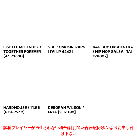
LISETTE MELENDEZ /
V.A. / SMOKIN' RAPS
BAD BOY ORCHESTRA
TOGETHER FOREVER
[
TAI LP 4442
]
/ HIP HOP SALSA
[
TAI
[
44 73630
]
126607
]
HARDHOUSE / 11:55
DEBORAH WILSON /
[
EZS-7542
]
FREE
[
STR 180
]
試聴プレイヤーが再生されない場合は[お問い合わせ]ボタンよりお申し付
け下さい