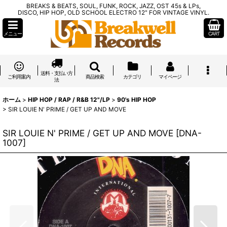
BREAKS & BEATS, SOUL, FUNK, ROCK, JAZZ, OST 45s & LPs,
DISCO, HIP HOP, OLD SCHOOL ELECTRO 12" FOR VINTAGE VINYL.
メニュー
CART
送料・支払い方
ご利用案内
商品検索
カテゴリ
マイページ
法
ホーム
>
HIP HOP / RAP / R&B 12"/LP
>
90's HIP HOP
>
SIR LOUIE N' PRIME / GET UP AND MOVE
SIR LOUIE N' PRIME / GET UP AND MOVE
[
DNA-
1007
]