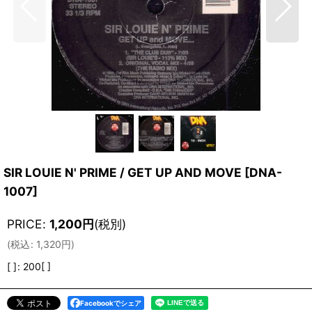
SIR LOUIE N' PRIME / GET UP AND MOVE
[
DNA-
1007
]
PRICE
:
1,200
円
(税別)
(
税込
:
1,320
円
)
[ ]
:
200[ ]
Facebookでシェア