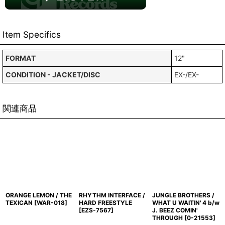
Item Specifics
FORMAT
12"
CONDITION - JACKET/DISC
EX-/EX-
関連商品
ORANGE LEMON / THE
RHYTHM INTERFACE /
JUNGLE BROTHERS /
TEXICAN
[
WAR-018
]
HARD FREESTYLE
WHAT U WAITIN' 4 b/w
[
EZS-7567
]
J. BEEZ COMIN'
THROUGH
[
0-21553
]