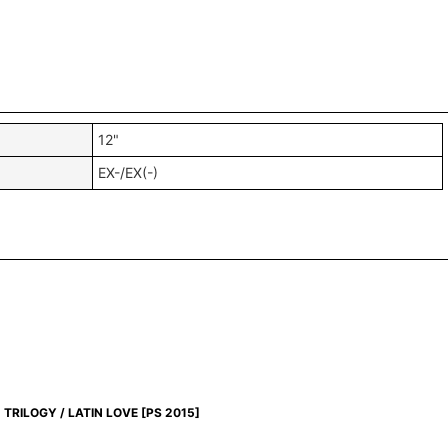
12"
EX-/EX(-)
TRILOGY / LATIN LOVE
[
PS 2015
]