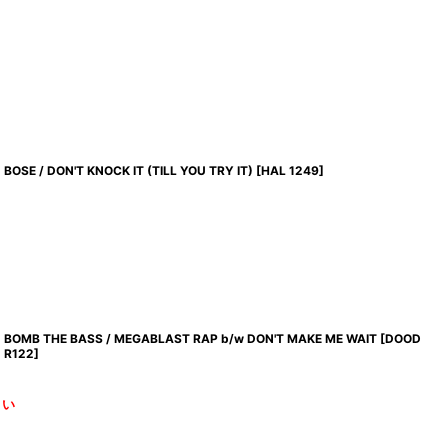
BOSE / DON'T KNOCK IT (TILL YOU TRY IT)
[
HAL 1249
]
BOMB THE BASS / MEGABLAST RAP b/w DON'T MAKE ME WAIT
[
DOOD
R122
]
さい