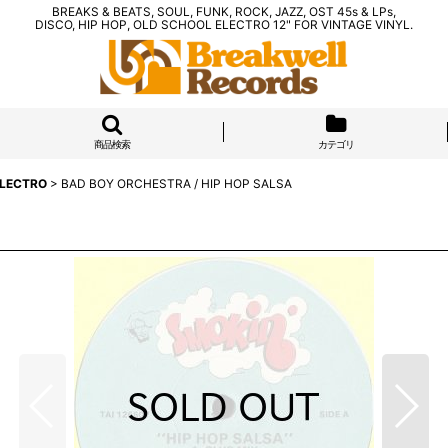
BREAKS & BEATS, SOUL, FUNK, ROCK, JAZZ, OST 45s & LPs,
DISCO, HIP HOP, OLD SCHOOL ELECTRO 12" FOR VINTAGE VINYL.
商品検索
カテゴリ
ELECTRO
>
BAD BOY ORCHESTRA / HIP HOP SALSA