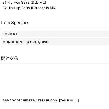
B1 Hip Hop Salsa (Dub Mix)
B2 Hip Hop Salsa (Percapella Mix)
Item Specifics
FORMAT
CONDITION - JACKET/DISC
関連商品
BAD BOY ORCHESTRA / STILL BUGGIN'
[
TAI LP 4444
]