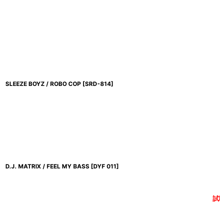
SLEEZE BOYZ / ROBO COP
[
SRD-814
]
D.J. MATRIX / FEEL MY BASS
[
DYF 011
]
試