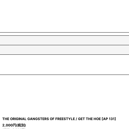
THE ORIGINAL GANGSTERS OF FREESTYLE / GET THE HOE
[
AP 131
]
2,000
円
(税別)