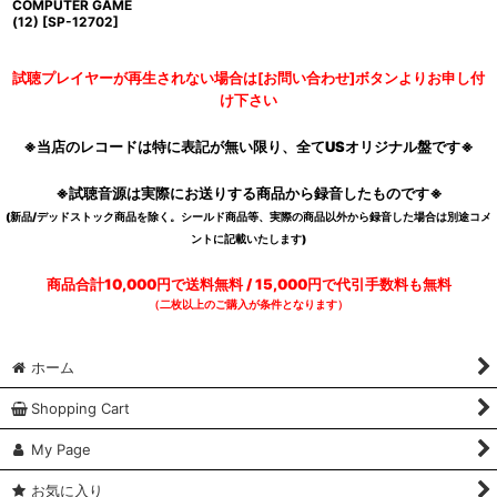
COMPUTER GAME
(12)
[
SP-12702
]
試聴プレイヤーが再生されない場合は[お問い合わせ]ボタンよりお申し付
け下さい
※当店のレコードは特に表記が無い限り、全てUSオリジナル盤です※
※試聴音源は実際にお送りする商品から録音したものです※
(新品/デッドストック商品を除く。シールド商品等、実際の商品以外から録音した場合は別途コメ
ントに記載いたします)
商品合計10,000円で送料無料 / 15,000円で代引手数料も無料
（二枚以上のご購入が条件となります）
ホーム
Shopping Cart
My Page
お気に入り