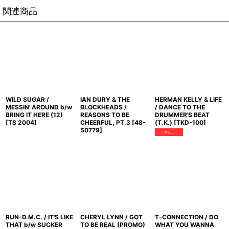
関連商品
WILD SUGAR /
IAN DURY & THE
HERMAN KELLY & LIFE
MESSIN' AROUND b/w
BLOCKHEADS /
/ DANCE TO THE
BRING IT HERE (12)
REASONS TO BE
DRUMMER'S BEAT
[
TS 2004
]
CHEERFUL, PT.3
[
48-
(T.K.)
[
TKD-100
]
50779
]
RUN-D.M.C. / IT'S LIKE
CHERYL LYNN / GOT
T-CONNECTION / DO
THAT b/w SUCKER
TO BE REAL (PROMO)
WHAT YOU WANNA