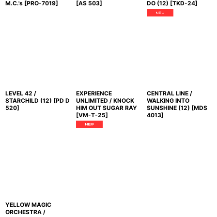
M.C.'s
[
PRO-7019
]
[
AS 503
]
DO (12)
[
TKD-24
]
LEVEL 42 /
EXPERIENCE
CENTRAL LINE /
STARCHILD (12)
[
PD D
UNLIMITED / KNOCK
WALKING INTO
520
]
HIM OUT SUGAR RAY
SUNSHINE (12)
[
MDS
[
VM-T-25
]
4013
]
YELLOW MAGIC
ORCHESTRA /