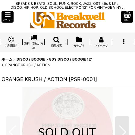
BREAKS & BEATS, SOUL, FUNK, ROCK, JAZZ, OST 45s & LPs,
DISCO, HIP HOP, OLD SCHOOL ELECTRO 12" FOR VINTAGE VINYL.
メニュー
CART
送料・支払い方
ご利用案内
商品検索
カテゴリ
マイページ
法
ホーム
>
DISCO / BOOGIE
>
80's DISCO / BOOGIE 12"
>
ORANGE KRUSH / ACTION
ORANGE KRUSH / ACTION
[
PSR-0001
]