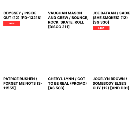
ODYSSEY / INSIDE
VAUGHAN MASON
JOE BATAAN / SADIE
OUT (12)
[
PD-13218
]
AND CREW / BOUNCE,
(SHE SMOKES) (12)
ROCK, SKATE, ROLL
[
SG 330
]
[
DISCO 211
]
PATRICE RUSHEN /
CHERYL LYNN / GOT
JOCELYN BROWN /
FORGET ME NOTS
[
S-
TO BE REAL (PROMO)
SOMEBODY ELSE'S
11555
]
[
AS 503
]
GUY (12)
[
VND D01
]