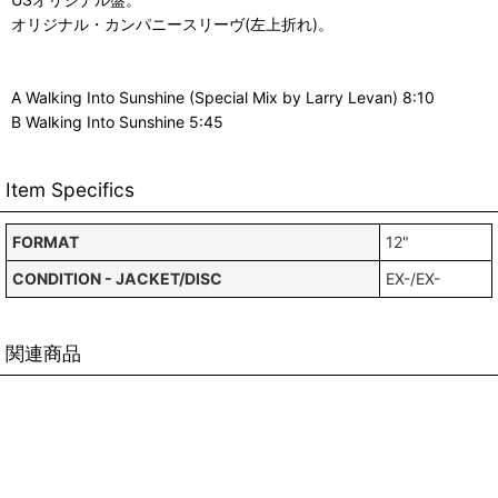
オリジナル・カンパニースリーヴ(左上折れ)。
A Walking Into Sunshine (Special Mix by Larry Levan) 8:10
B Walking Into Sunshine 5:45
Item Specifics
FORMAT
12"
CONDITION - JACKET/DISC
EX-/EX-
関連商品