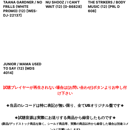
TAANA GARDNER / NO
NU SHOOZ / I CAN'T
THE STRIKERS / BODY
FRILLS (WHITE
WAIT (12)
[
0-86828
]
MUSIC (12)
[
PRL D
PROMO) (12)
[
WES-
608
]
DJ-22137
]
JUNIOR / MAMA USED
TO SAY (12)
[
MDS
4014
]
試聴プレイヤーが再生されない場合は[お問い合わせ]ボタンよりお申し付
け下さい
※当店のレコードは特に表記が無い限り、全てUSオリジナル盤です※
※試聴音源は実際にお送りする商品から録音したものです※
(新品/デッドストック商品を除く。シールド商品等、実際の商品以外から録音した場合は別途コメ
ントに記載いたします)