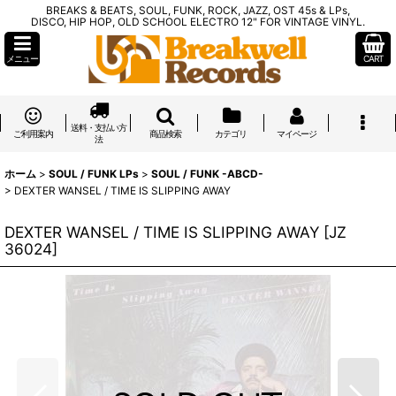
BREAKS & BEATS, SOUL, FUNK, ROCK, JAZZ, OST 45s & LPs,
DISCO, HIP HOP, OLD SCHOOL ELECTRO 12" FOR VINTAGE VINYL.
メニュー
CART
送料・支払い方
ご利用案内
商品検索
カテゴリ
マイページ
法
ホーム
>
SOUL / FUNK LPs
>
SOUL / FUNK -ABCD-
>
DEXTER WANSEL / TIME IS SLIPPING AWAY
DEXTER WANSEL / TIME IS SLIPPING AWAY
[
JZ
36024
]