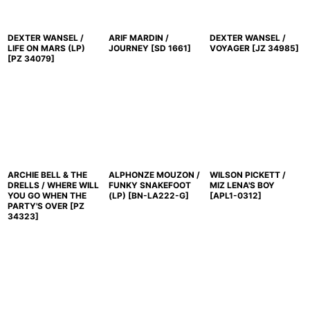
DEXTER WANSEL /
ARIF MARDIN /
DEXTER WANSEL /
LIFE ON MARS (LP)
JOURNEY
[
SD 1661
]
VOYAGER
[
JZ 34985
]
[
PZ 34079
]
ARCHIE BELL & THE
ALPHONZE MOUZON /
WILSON PICKETT /
DRELLS / WHERE WILL
FUNKY SNAKEFOOT
MIZ LENA'S BOY
YOU GO WHEN THE
(LP)
[
BN-LA222-G
]
[
APL1-0312
]
PARTY'S OVER
[
PZ
34323
]