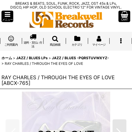
BREAKS & BEATS, SOUL, FUNK, ROCK, JAZZ, OST 45s & LPs,
DISCO, HIP HOP, OLD SCHOOL ELECTRO 12" FOR VINTAGE VINYL.
メニュー
CART
送料・支払い方
ご利用案内
商品検索
カテゴリ
マイページ
法
ホーム
>
JAZZ / BLUES LPs
>
JAZZ / BLUES -PQRSTUVWXYZ-
>
RAY CHARLES / THROUGH THE EYES OF LOVE
RAY CHARLES / THROUGH THE EYES OF LOVE
[
ABCX-765
]