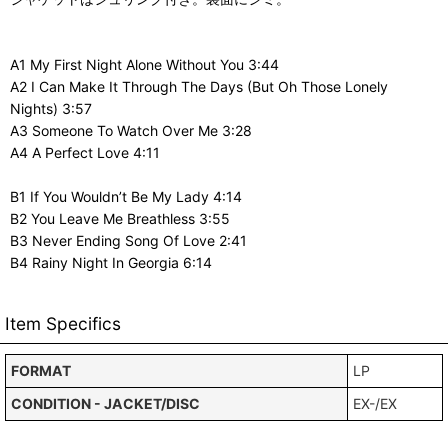
A1 My First Night Alone Without You 3:44
A2 I Can Make It Through The Days (But Oh Those Lonely
Nights) 3:57
A3 Someone To Watch Over Me 3:28
A4 A Perfect Love 4:11
B1 If You Wouldn’t Be My Lady 4:14
B2 You Leave Me Breathless 3:55
B3 Never Ending Song Of Love 2:41
B4 Rainy Night In Georgia 6:14
Item Specifics
FORMAT
LP
CONDITION - JACKET/DISC
EX-/EX