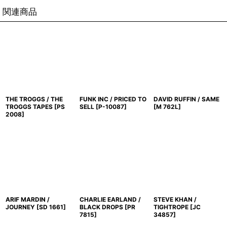
関連商品
THE TROGGS / THE
FUNK INC / PRICED TO
DAVID RUFFIN / SAME
TROGGS TAPES
[
PS
SELL
[
P-10087
]
[
M 762L
]
2008
]
ARIF MARDIN /
CHARLIE EARLAND /
STEVE KHAN /
JOURNEY
[
SD 1661
]
BLACK DROPS
[
PR
TIGHTROPE
[
JC
7815
]
34857
]