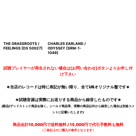
THE GRASSROOTS /
CHARLES EARLAND /
FEELINGS
[
DS 50027
]
ODYSSEY
[
SRM-1-
1049
]
試聴プレイヤーが再生されない場合は[お問い合わせ]ボタンよりお申し付
け下さい
※当店のレコードは特に表記が無い限り、全てUSオリジナル盤です※
※試聴音源は実際にお送りする商品から録音したものです※
(新品/デッドストック商品を除く。シールド商品等、実際の商品以外から録音した場合は別途コメ
ントに記載いたします)
商品合計10,000円で送料無料 / 15,000円で代引手数料も無料
（二枚以上のご購入が条件となります）