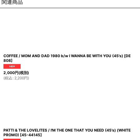
関連商品
COFFEE / MOM AND DAD 1980 b/w I WANNA BE WITH YOU (45's)
[
DE
808
]
2,000
円
(税別)
(
税込
:
2,200
円
)
PATTI & THE LOVELITES / I'M THE ONE THAT YOU NEED (45's) (WHITE
PROMO)
[
45-44145
]