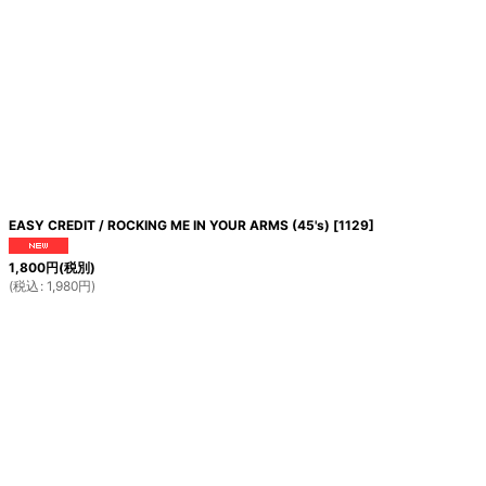
EASY CREDIT / ROCKING ME IN YOUR ARMS (45's)
[
1129
]
1,800
円
(税別)
(
税込
:
1,980
円
)