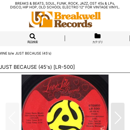
BREAKS & BEATS, SOUL, FUNK, ROCK, JAZZ, OST 45s & LPs,
DISCO, HIP HOP, OLD SCHOOL ELECTRO 12" FOR VINTAGE VINYL.
商品検索
カテゴリ
MINE b/w JUST BECAUSE (45's)
JUST BECAUSE (45's)
[
LR-500
]