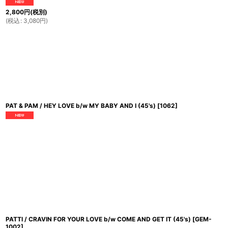
2,800
円
(税別)
(
税込
:
3,080
円
)
PAT & PAM / HEY LOVE b/w MY BABY AND I (45's)
[
1062
]
PATTI / CRAVIN FOR YOUR LOVE b/w COME AND GET IT (45's)
[
GEM-
1002
]