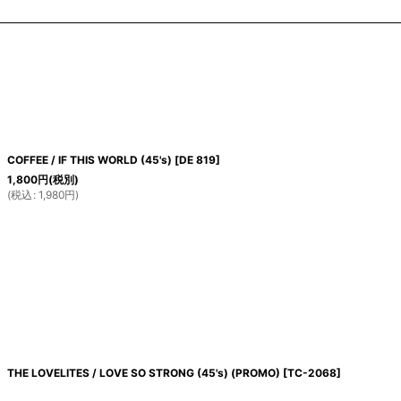
COFFEE / IF THIS WORLD (45's)
[
DE 819
]
1,800
円
(税別)
(
税込
:
1,980
円
)
THE LOVELITES / LOVE SO STRONG (45's) (PROMO)
[
TC-2068
]