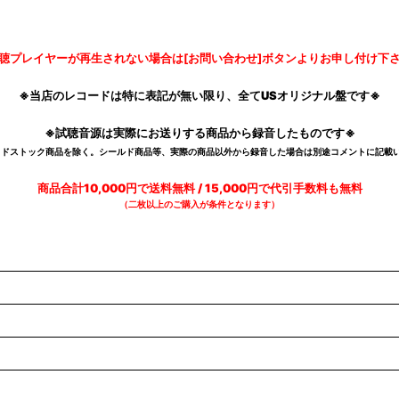
聴プレイヤーが再生されない場合は[お問い合わせ]ボタンよりお申し付け下
※当店のレコードは特に表記が無い限り、全てUSオリジナル盤です※
※試聴音源は実際にお送りする商品から録音したものです※
デッドストック商品を除く。シールド商品等、実際の商品以外から録音した場合は別途コメントに記載い
商品合計10,000円で送料無料 / 15,000円で代引手数料も無料
（二枚以上のご購入が条件となります）