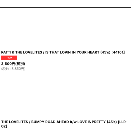
PATTI & THE LOVELITES / IS THAT LOVIN' IN YOUR HEART (45's)
[
44161
]
3,500
円
(税別)
(
税込
:
3,850
円
)
THE LOVELITES / BUMPY ROAD AHEAD b/w LOVE IS PRETTY (45's)
[
LLR-
02
]