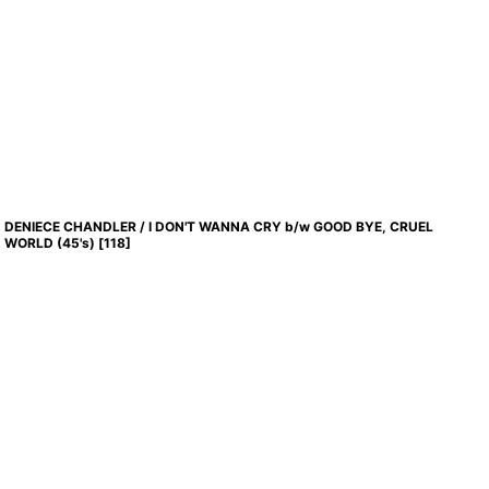
DENIECE CHANDLER / I DON'T WANNA CRY b/w GOOD BYE, CRUEL
WORLD (45's)
[
118
]