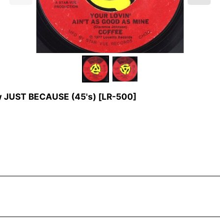
w JUST BECAUSE (45's)
[
LR-500
]