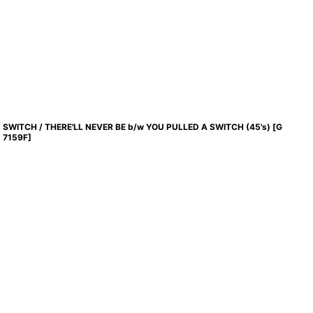
SWITCH / THERE'LL NEVER BE b/w YOU PULLED A SWITCH (45's)
[
G
7159F
]