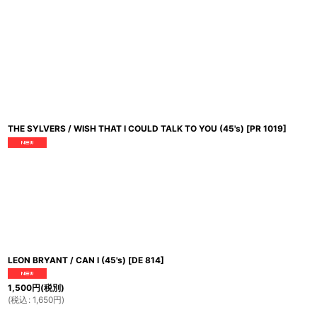
THE SYLVERS / WISH THAT I COULD TALK TO YOU (45's)
[
PR 1019
]
LEON BRYANT / CAN I (45's)
[
DE 814
]
1,500
円
(税別)
(
税込
:
1,650
円
)