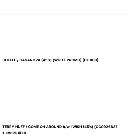
COFFEE / CASANOVA (45's) (WHITE PROMO)
[
DE 809
]
TERRY HUFF / COME ON AROUND b/w I WISH (45's)
[
CC092682
]
1,800
円
(税別)