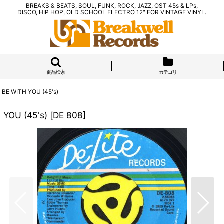
BREAKS & BEATS, SOUL, FUNK, ROCK, JAZZ, OST 45s & LPs,
DISCO, HIP HOP, OLD SCHOOL ELECTRO 12" FOR VINTAGE VINYL.
商品検索
カテゴリ
BE WITH YOU (45's)
YOU (45's)
[
DE 808
]