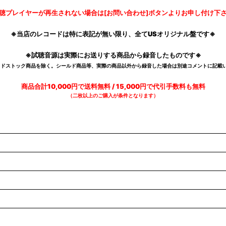
聴プレイヤーが再生されない場合は[お問い合わせ]ボタンよりお申し付け下
※当店のレコードは特に表記が無い限り、全てUSオリジナル盤です※
※試聴音源は実際にお送りする商品から録音したものです※
デッドストック商品を除く。シールド商品等、実際の商品以外から録音した場合は別途コメントに記載い
商品合計10,000円で送料無料 / 15,000円で代引手数料も無料
（二枚以上のご購入が条件となります）