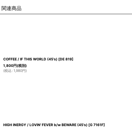
関連商品
COFFEE / IF THIS WORLD (45's)
[
DE 819
]
1,800
円
(税別)
(
税込
:
1,980
円
)
HIGH INERGY / LOVIN' FEVER b/w BEWARE (45's)
[
G 7161F
]