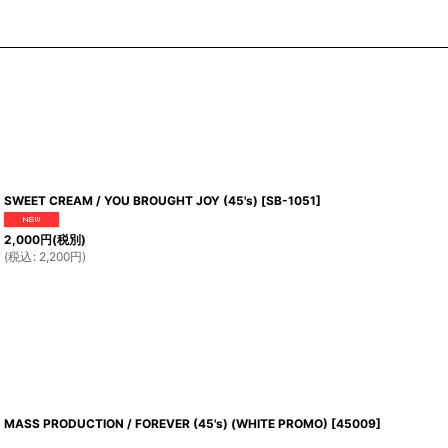
SWEET CREAM / YOU BROUGHT JOY (45's)
[
SB-1051
]
2,000
円
(税別)
(
税込
:
2,200
円
)
MASS PRODUCTION / FOREVER (45's) (WHITE PROMO)
[
45009
]