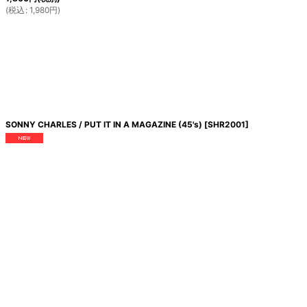
(
税込
:
1,980
円
)
SONNY CHARLES / PUT IT IN A MAGAZINE (45's)
[
SHR2001
]