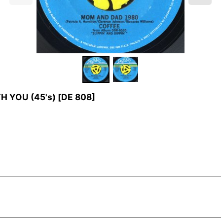
H YOU (45's)
[
DE 808
]