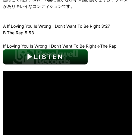
がありキレイなコンディションです。
A If Loving You Is Wrong I Don't Want To Be Right 3:27
B The Rap 5:53
If Loving You Is Wrong I Don't Want To Be Right→The Rap