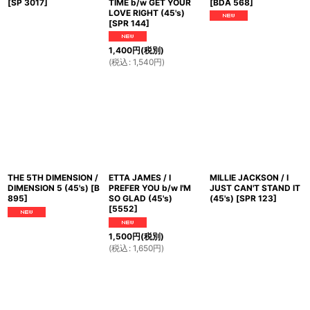
[
SP 3017
]
TIME b/w GET YOUR
[
BDA 568
]
LOVE RIGHT (45's)
[
SPR 144
]
1,400
円
(税別)
(
税込
:
1,540
円
)
THE 5TH DIMENSION /
ETTA JAMES / I
MILLIE JACKSON / I
DIMENSION 5 (45's)
[
B
PREFER YOU b/w I'M
JUST CAN'T STAND IT
895
]
SO GLAD (45's)
(45's)
[
SPR 123
]
[
5552
]
1,500
円
(税別)
(
税込
:
1,650
円
)