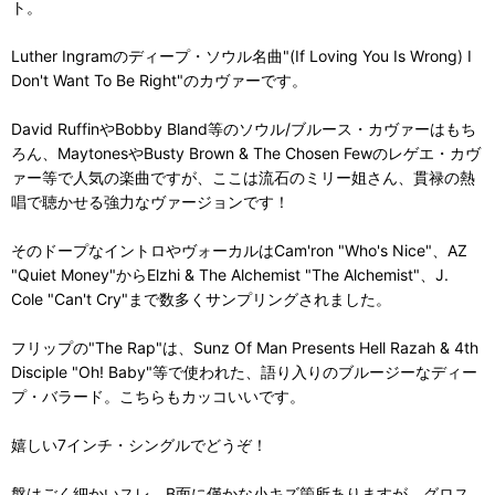
ト。
Luther Ingramのディープ・ソウル名曲"(If Loving You Is Wrong) I
Don't Want To Be Right"のカヴァーです。
David RuffinやBobby Bland等のソウル/ブルース・カヴァーはもち
ろん、MaytonesやBusty Brown & The Chosen Fewのレゲエ・カヴ
ァー等で人気の楽曲ですが、ここは流石のミリー姐さん、貫禄の熱
唱で聴かせる強力なヴァージョンです！
そのドープなイントロやヴォーカルはCam'ron "Who's Nice"、AZ
"Quiet Money"からElzhi & The Alchemist "The Alchemist"、J.
Cole "Can't Cry"まで数多くサンプリングされました。
フリップの"The Rap"は、Sunz Of Man Presents Hell Razah & 4th
Disciple "Oh! Baby"等で使われた、語り入りのブルージーなディー
プ・バラード。こちらもカッコいいです。
嬉しい7インチ・シングルでどうぞ！
盤はごく細かいスレ、B面に僅かな小キズ箇所ありますが、グロス