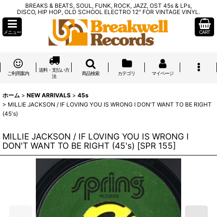
BREAKS & BEATS, SOUL, FUNK, ROCK, JAZZ, OST 45s & LPs,
DISCO, HIP HOP, OLD SCHOOL ELECTRO 12" FOR VINTAGE VINYL.
メニュー
CART
送料・支払い方
ご利用案内
商品検索
カテゴリ
マイページ
法
ホーム
>
NEW ARRIVALS
>
45s
>
MILLIE JACKSON / IF LOVING YOU IS WRONG I DON'T WANT TO BE RIGHT
(45's)
MILLIE JACKSON / IF LOVING YOU IS WRONG I
DON'T WANT TO BE RIGHT (45's)
[
SPR 155
]