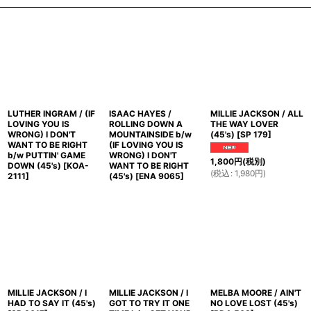
LUTHER INGRAM / (IF
ISAAC HAYES /
MILLIE JACKSON / ALL
LOVING YOU IS
ROLLING DOWN A
THE WAY LOVER
WRONG) I DON'T
MOUNTAINSIDE b/w
(45's)
[
SP 179
]
WANT TO BE RIGHT
(IF LOVING YOU IS
b/w PUTTIN' GAME
WRONG) I DON'T
1,800
円
(税別)
DOWN (45's)
[
KOA-
WANT TO BE RIGHT
(
税込
:
1,980
円
)
2111
]
(45's)
[
ENA 9065
]
MILLIE JACKSON / I
MILLIE JACKSON / I
MELBA MOORE / AIN'T
HAD TO SAY IT (45's)
GOT TO TRY IT ONE
NO LOVE LOST (45's)