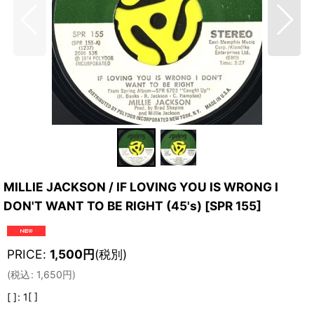
MILLIE JACKSON / IF LOVING YOU IS WRONG I
DON'T WANT TO BE RIGHT (45's)
[
SPR 155
]
PRICE
:
1,500
円
(税別)
(
税込
:
1,650
円
)
[ ]
:
1[ ]