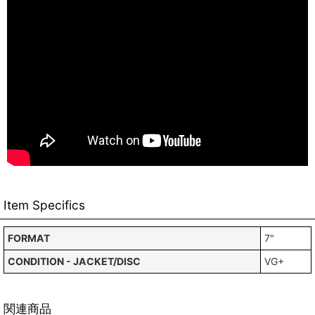
Item Specifics
FORMAT
7"
CONDITION - JACKET/DISC
VG+
関連商品