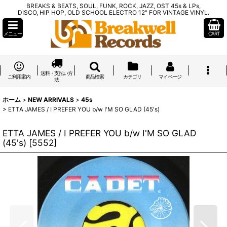
BREAKS & BEATS, SOUL, FUNK, ROCK, JAZZ, OST 45s & LPs,
DISCO, HIP HOP, OLD SCHOOL ELECTRO 12" FOR VINTAGE VINYL.
メニュー
CART
送料・支払い方
ご利用案内
商品検索
カテゴリ
マイページ
法
ホーム
>
NEW ARRIVALS
>
45s
>
ETTA JAMES / I PREFER YOU b/w I'M SO GLAD (45's)
ETTA JAMES / I PREFER YOU b/w I'M SO GLAD
(45's)
[
5552
]