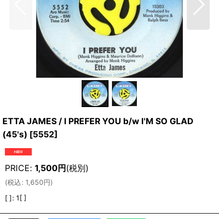
ETTA JAMES / I PREFER YOU b/w I'M SO GLAD
(45's)
[
5552
]
PRICE
:
1,500
円
(税別)
(
税込
:
1,650
円
)
[ ]
:
1[ ]