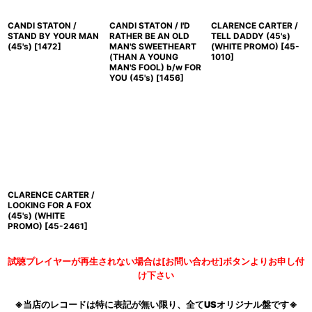
CANDI STATON /
CANDI STATON / I'D
CLARENCE CARTER /
STAND BY YOUR MAN
RATHER BE AN OLD
TELL DADDY (45's)
(45's)
[
1472
]
MAN'S SWEETHEART
(WHITE PROMO)
[
45-
(THAN A YOUNG
1010
]
MAN'S FOOL) b/w FOR
YOU (45's)
[
1456
]
CLARENCE CARTER /
LOOKING FOR A FOX
(45's) (WHITE
PROMO)
[
45-2461
]
試聴プレイヤーが再生されない場合は[お問い合わせ]ボタンよりお申し付
け下さい
※当店のレコードは特に表記が無い限り、全てUSオリジナル盤です※