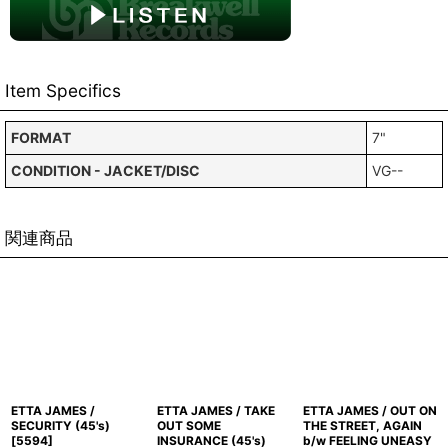
Item Specifics
FORMAT
7"
CONDITION - JACKET/DISC
VG--
関連商品
ETTA JAMES /
ETTA JAMES / TAKE
ETTA JAMES / OUT ON
SECURITY (45's)
OUT SOME
THE STREET, AGAIN
[
5594
]
INSURANCE (45's)
b/w FEELING UNEASY