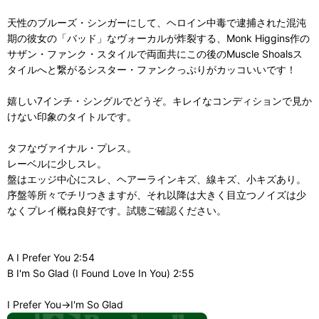
天性のブルーズ・シンガーにして、ヘロイン中毒で逮捕された混沌
期の彼女の「バッド」なヴォーカルが炸裂する、Monk Higgins作の
サザン・ファンク・スタイルで両面共にこの後のMuscle Shoalsス
タイルへと繋がるシスター・ファンクっぷりがカッコいいです！
嬉しい7インチ・シングルでどうぞ。キレイなコンディションで見か
けない印象のタイトルです。
タフなヴァイナル・プレス。
レーベルに少しスレ。
盤はエッジ中心にスレ、ヘアーラインキズ、線キズ、小キズあり。
序盤等所々でチリつきますが、それ以降は大きく目立つノイズは少
なくプレイ概ね良好です。試聴ご確認ください。
A I Prefer You 2:54
B I'm So Glad (I Found Love In You) 2:55
I Prefer You→I'm So Glad