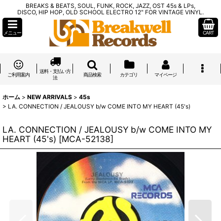
BREAKS & BEATS, SOUL, FUNK, ROCK, JAZZ, OST 45s & LPs,
DISCO, HIP HOP, OLD SCHOOL ELECTRO 12" FOR VINTAGE VINYL.
メニュー
CART
送料・支払い方
ご利用案内
商品検索
カテゴリ
マイページ
法
ホーム
>
NEW ARRIVALS
>
45s
>
LA. CONNECTION / JEALOUSY b/w COME INTO MY HEART (45's)
LA. CONNECTION / JEALOUSY b/w COME INTO MY
HEART (45's)
[
MCA-52138
]