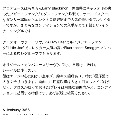
プロデュースはもちろんLarry Blackmon、両面共にキャメオ印の尖
ったブギー・ファンク/モダン・ファンク炸裂で、オールドスクール
なダンサー諸氏からエレクトロ愛好家まで人気の高いダブルサイダ
ーですが、まともなコンディションでの入手がとても難しい7イン
チ・シングルです！
クロスオーヴァー・ソウル"All My Life"とルイジアナ・ファン
ク"Little Joe"でコレクター人気の高いFluorescent Smoggのメンバ
ーによる後身グループでもあります。
オリジナル・カンパニースリーヴ(シワ小、日焼け、抜け)。
レーベルに少しスレ。
盤はエッジ中心に細かい点キズ、線キズ箇所あり。特にB面序盤で
大きくチリつきます。両面共に序盤以降は大きく目立つノイズは少
なく、グロスが残っておりDJプレイは可能な範囲内かと。コンディ
ションに起因する特価です。必ず試聴ご確認ください。
A Jealousy 3:56