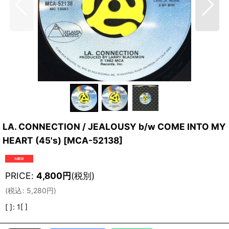
LA. CONNECTION / JEALOUSY b/w COME INTO MY
HEART (45's)
[
MCA-52138
]
PRICE
:
4,800
円
(税別)
(
税込
:
5,280
円
)
[ ]
:
1[ ]