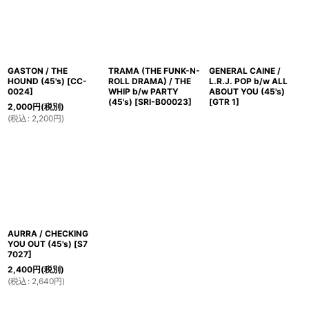
GASTON / THE
TRAMA (THE FUNK-N-
GENERAL CAINE /
HOUND (45's)
[
CC-
ROLL DRAMA) / THE
L.R.J. POP b/w ALL
0024
]
WHIP b/w PARTY
ABOUT YOU (45's)
(45's)
[
SRI-B00023
]
[
GTR 1
]
2,000
円
(税別)
(
税込
:
2,200
円
)
AURRA / CHECKING
YOU OUT (45's)
[
S7
7027
]
2,400
円
(税別)
(
税込
:
2,640
円
)