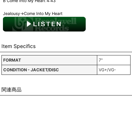
B Come Into My Heart 4:43
Jealousy→Come Into My Heart
Item Specifics
FORMAT
7"
CONDITION - JACKET/DISC
VG+/VG-
関連商品