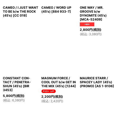
CAMEO / I JUST WANT
CAMEO / WORD UP
ONE WAY / MR.
TO BE b/w THE ROCK
(45's)
[
884 933-7
]
GROOVE b/w
(45's)
[
CC 019
]
DYNOMITE (45's)
[
MCA-52409
]
2,800
円
(税別)
(
税込
:
3,080
円
)
CONSTANT CON-
MAGNUM FORCE /
MAURICE STARR /
TACT / PENETRA-
COOL OUT b/w GET IN
SPACEY LADY (45's)
SHUN (45's)
[
BIR
THE MIX (45's)
[
1244
]
(PROMO)
[
AS 1-9106
]
3453
]
5,800
円
(税別)
2,200
円
(税別)
(
税込
:
6,380
円
)
(
税込
:
2,420
円
)