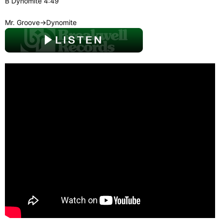
B Dynomite 4:49
Mr. Groove→Dynomite