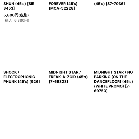
SHUN (45's)
[
BIR
FOREVER (45's)
(45's)
[
S7-7036
]
3453
]
[
MCA-52228
]
5,800
円
(税別)
(
税込
:
6,380
円
)
SHOCK /
MIDNIGHT STAR /
MIDNIGHT STAR / NO
ELECTROPHONIC
FREAK-A-ZOID (45's)
PARKING (ON THE
PHUNK (45's)
[
926
]
[
7-69828
]
DANCEFLOOR) (45's)
(WHITE PROMO)
[
7-
69753
]