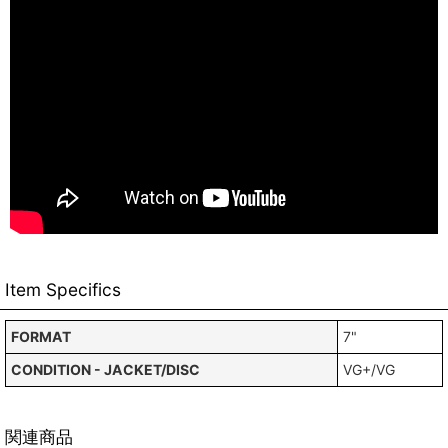
Item Specifics
FORMAT
7"
CONDITION - JACKET/DISC
VG+/VG
関連商品