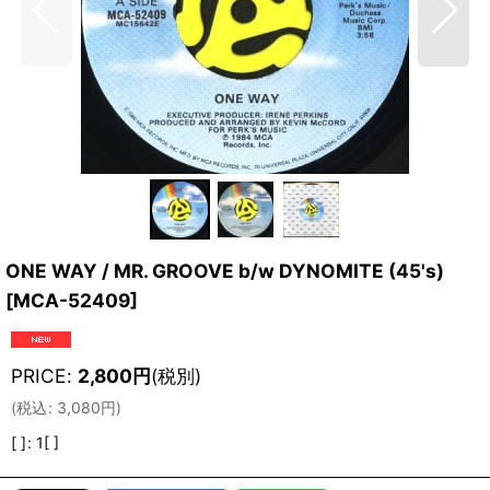
ONE WAY / MR. GROOVE b/w DYNOMITE (45's)
[
MCA-52409
]
PRICE
:
2,800
円
(税別)
(
税込
:
3,080
円
)
[ ]
:
1[ ]