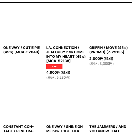
ONE WAY / CUTIE PIE
LA. CONNECTION /
GRIFFIN / MOVE (45's)
(45's)
[
MCA-52049
]
JEALOUSY b/w COME
(PROMO)
[
7-29135
]
INTO MY HEART (45's)
2,800
円
(税別)
[
MCA-52138
]
(
税込
:
3,080
円
)
4,800
円
(税別)
(
税込
:
5,280
円
)
CONSTANT CON-
ONE WAY / SHINE ON
THE JAMMERS / AND
TACT / PENETRA-
ME b/w TOGETHER
YOU KNOW THAT