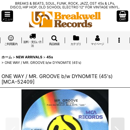
BREAKS & BEATS, SOUL, FUNK, ROCK, JAZZ, OST 45s & LPs,
DISCO, HIP HOP, OLD SCHOOL ELECTRO 12" FOR VINTAGE VINYL.
メニュー
CART
送料・支払い方
ご利用案内
商品検索
カテゴリ
マイページ
法
ホーム
>
NEW ARRIVALS
>
45s
>
ONE WAY / MR. GROOVE b/w DYNOMITE (45's)
ONE WAY / MR. GROOVE b/w DYNOMITE (45's)
[
MCA-52409
]