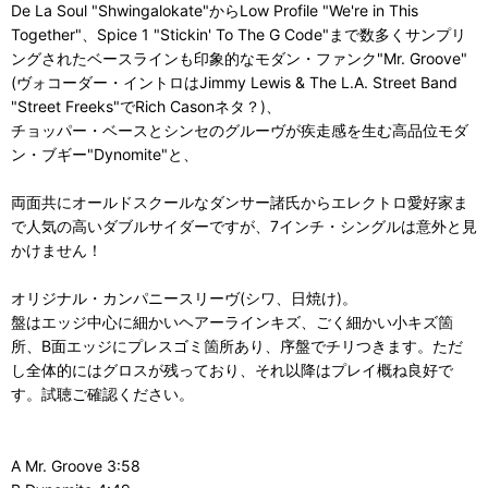
De La Soul "Shwingalokate"からLow Profile "We're in This
Together"、Spice 1 "Stickin' To The G Code"まで数多くサンプリ
ングされたベースラインも印象的なモダン・ファンク"Mr. Groove"
(ヴォコーダー・イントロはJimmy Lewis & The L.A. Street Band
"Street Freeks"でRich Casonネタ？)、
チョッパー・ベースとシンセのグルーヴが疾走感を生む高品位モダ
ン・ブギー"Dynomite"と、
両面共にオールドスクールなダンサー諸氏からエレクトロ愛好家ま
で人気の高いダブルサイダーですが、7インチ・シングルは意外と見
かけません！
オリジナル・カンパニースリーヴ(シワ、日焼け)。
盤はエッジ中心に細かいヘアーラインキズ、ごく細かい小キズ箇
所、B面エッジにプレスゴミ箇所あり、序盤でチリつきます。ただ
し全体的にはグロスが残っており、それ以降はプレイ概ね良好で
す。試聴ご確認ください。
A Mr. Groove 3:58