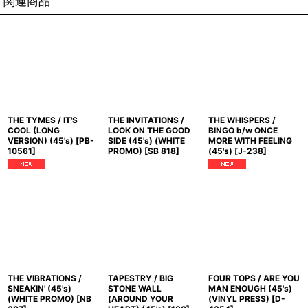
関連商品
THE TYMES / IT'S
THE INVITATIONS /
THE WHISPERS /
COOL (LONG
LOOK ON THE GOOD
BINGO b/w ONCE
VERSION) (45's)
[
PB-
SIDE (45's) (WHITE
MORE WITH FEELING
10561
]
PROMO)
[
SB 818
]
(45's)
[
J-238
]
THE VIBRATIONS /
TAPESTRY / BIG
FOUR TOPS / ARE YOU
SNEAKIN' (45's)
STONE WALL
MAN ENOUGH (45's)
(WHITE PROMO)
[
NB
(AROUND YOUR
(VINYL PRESS)
[
D-