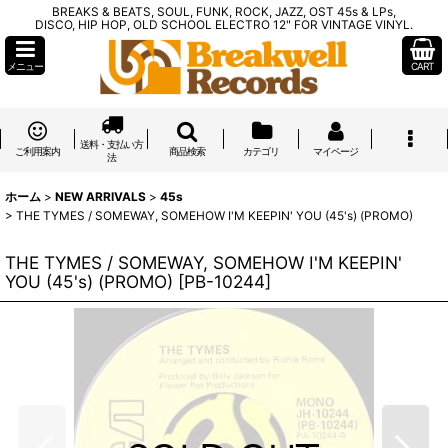
BREAKS & BEATS, SOUL, FUNK, ROCK, JAZZ, OST 45s & LPs,
DISCO, HIP HOP, OLD SCHOOL ELECTRO 12" FOR VINTAGE VINYL.
メニュー
CART
送料・支払い方
ご利用案内
商品検索
カテゴリ
マイページ
法
ホーム
>
NEW ARRIVALS
>
45s
>
THE TYMES / SOMEWAY, SOMEHOW I'M KEEPIN' YOU (45's) (PROMO)
THE TYMES / SOMEWAY, SOMEHOW I'M KEEPIN'
YOU (45's) (PROMO)
[
PB-10244
]