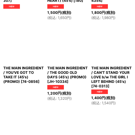
307
]
HEART) (45's)
[
180
]
4354
]
1,500
円
(税別)
1,800
円
(税別)
(
税込
:
1,650
円
)
(
税込
:
1,980
円
)
THE MAIN INGREDIENT
THE MAIN INGREDIENT
THE MAIN INGREDIENT
/ YOU'VE GOT TO
/ THE GOOD OLD
/ CAN'T STAND YOUR
TAKE IT (45's)
DAYS (45's) (PROMO)
LOVE b/w THE GIRL I
(PROMO)
[
74-0856
]
[
JH-10334
]
LEFT BEHIND (45's)
[
74-0313
]
1,200
円
(税別)
1,400
円
(税別)
(
税込
:
1,320
円
)
(
税込
:
1,540
円
)