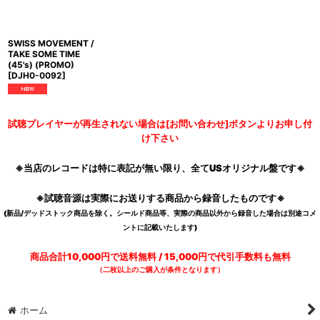
SWISS MOVEMENT /
TAKE SOME TIME
(45's) (PROMO)
[
DJH0-0092
]
試聴プレイヤーが再生されない場合は[お問い合わせ]ボタンよりお申し付
け下さい
※当店のレコードは特に表記が無い限り、全てUSオリジナル盤です※
※試聴音源は実際にお送りする商品から録音したものです※
(新品/デッドストック商品を除く。シールド商品等、実際の商品以外から録音した場合は別途コメ
ントに記載いたします)
商品合計10,000円で送料無料 / 15,000円で代引手数料も無料
（二枚以上のご購入が条件となります）
ホーム