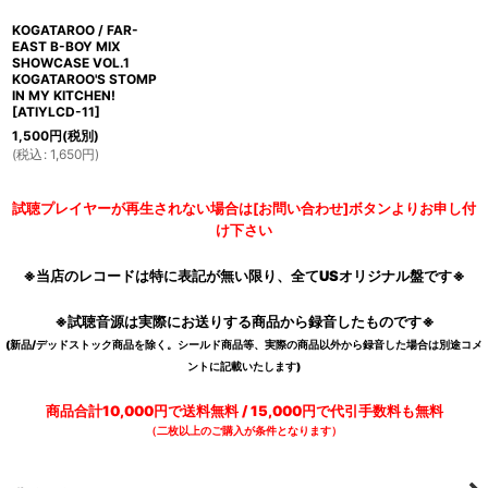
KOGATAROO / FAR-
EAST B-BOY MIX
SHOWCASE VOL.1
KOGATAROO'S STOMP
IN MY KITCHEN!
[
ATIYLCD-11
]
1,500
円
(税別)
(
税込
:
1,650
円
)
試聴プレイヤーが再生されない場合は[お問い合わせ]ボタンよりお申し付
け下さい
※当店のレコードは特に表記が無い限り、全てUSオリジナル盤です※
※試聴音源は実際にお送りする商品から録音したものです※
(新品/デッドストック商品を除く。シールド商品等、実際の商品以外から録音した場合は別途コメ
ントに記載いたします)
商品合計10,000円で送料無料 / 15,000円で代引手数料も無料
（二枚以上のご購入が条件となります）