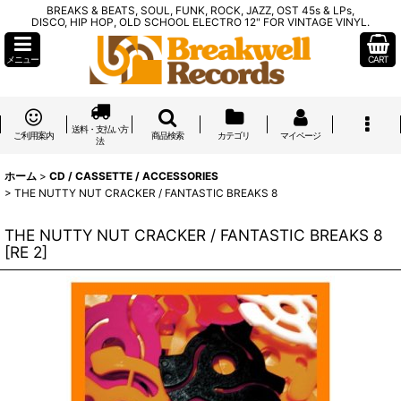
BREAKS & BEATS, SOUL, FUNK, ROCK, JAZZ, OST 45s & LPs,
DISCO, HIP HOP, OLD SCHOOL ELECTRO 12" FOR VINTAGE VINYL.
メニュー
CART
送料・支払い方
ご利用案内
商品検索
カテゴリ
マイページ
法
ホーム
>
CD / CASSETTE / ACCESSORIES
>
THE NUTTY NUT CRACKER / FANTASTIC BREAKS 8
THE NUTTY NUT CRACKER / FANTASTIC BREAKS 8
[
RE 2
]