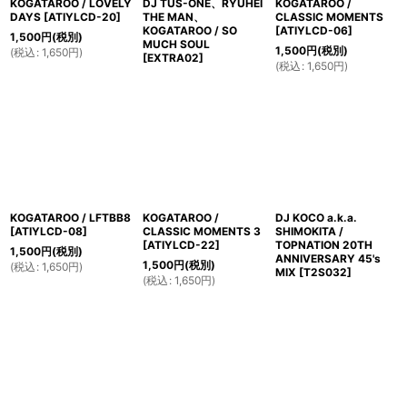
KOGATAROO / LOVELY
DJ TUS-ONE、RYUHEI
KOGATAROO /
DAYS
[
ATIYLCD-20
]
THE MAN、
CLASSIC MOMENTS
KOGATAROO / SO
[
ATIYLCD-06
]
1,500
円
(税別)
MUCH SOUL
1,500
円
(税別)
(
税込
:
1,650
円
)
[
EXTRA02
]
(
税込
:
1,650
円
)
KOGATAROO / LFTBB8
KOGATAROO /
DJ KOCO a.k.a.
[
ATIYLCD-08
]
CLASSIC MOMENTS 3
SHIMOKITA /
[
ATIYLCD-22
]
TOPNATION 20TH
1,500
円
(税別)
ANNIVERSARY 45's
1,500
円
(税別)
(
税込
:
1,650
円
)
MIX
[
T2S032
]
(
税込
:
1,650
円
)