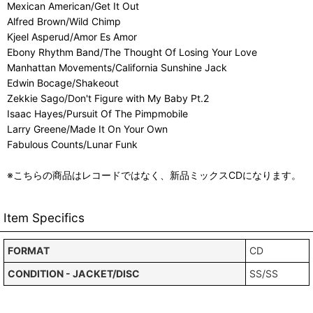
Mexican American/Get It Out
Alfred Brown/Wild Chimp
Kjeel Asperud/Amor Es Amor
Ebony Rhythm Band/The Thought Of Losing Your Love
Manhattan Movements/California Sunshine Jack
Edwin Bocage/Shakeout
Zekkie Sago/Don't Figure with My Baby Pt.2
Isaac Hayes/Pursuit Of The Pimpmobile
Larry Greene/Made It On Your Own
Fabulous Counts/Lunar Funk
※こちらの商品はレコードではなく、新品ミックスCDになります。
Item Specifics
FORMAT
CD
CONDITION - JACKET/DISC
SS/SS