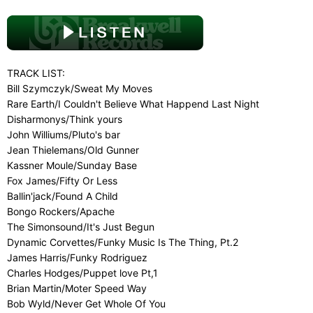
TRACK LIST:
Bill Szymczyk/Sweat My Moves
Rare Earth/I Couldn't Believe What Happend Last Night
Disharmonys/Think yours
John Williums/Pluto's bar
Jean Thielemans/Old Gunner
Kassner Moule/Sunday Base
Fox James/Fifty Or Less
Ballin'jack/Found A Child
Bongo Rockers/Apache
The Simonsound/It's Just Begun
Dynamic Corvettes/Funky Music Is The Thing, Pt.2
James Harris/Funky Rodriguez
Charles Hodges/Puppet love Pt,1
Brian Martin/Moter Speed Way
Bob Wyld/Never Get Whole Of You