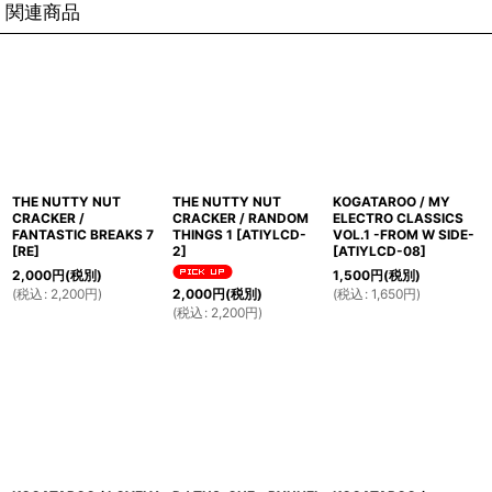
関連商品
THE NUTTY NUT
THE NUTTY NUT
KOGATAROO / MY
CRACKER /
CRACKER / RANDOM
ELECTRO CLASSICS
FANTASTIC BREAKS 7
THINGS 1
[
ATIYLCD-
VOL.1 -FROM W SIDE-
[
RE
]
2
]
[
ATIYLCD-08
]
2,000
円
(税別)
1,500
円
(税別)
(
税込
:
2,200
円
)
(
税込
:
1,650
円
)
2,000
円
(税別)
(
税込
:
2,200
円
)