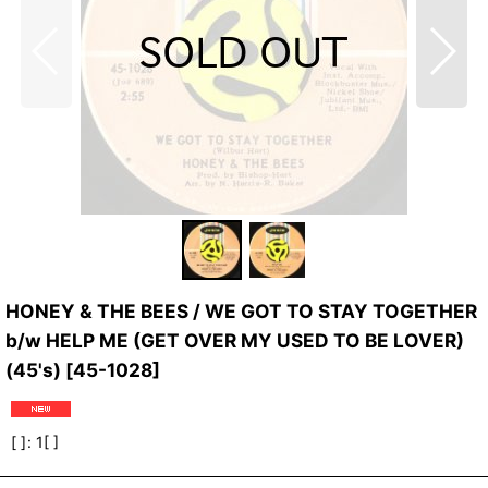
HONEY & THE BEES / WE GOT TO STAY TOGETHER
b/w HELP ME (GET OVER MY USED TO BE LOVER)
(45's)
[
45-1028
]
[ ]
:
1[ ]