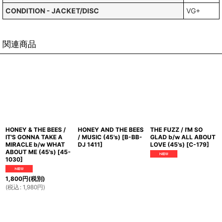
CONDITION - JACKET/DISC
VG+
関連商品
HONEY & THE BEES /
HONEY AND THE BEES
THE FUZZ / I'M SO
IT'S GONNA TAKE A
/ MUSIC (45's)
[
B-BB-
GLAD b/w ALL ABOUT
MIRACLE b/w WHAT
DJ 1411
]
LOVE (45's)
[
C-179
]
ABOUT ME (45's)
[
45-
1030
]
1,800
円
(税別)
(
税込
:
1,980
円
)