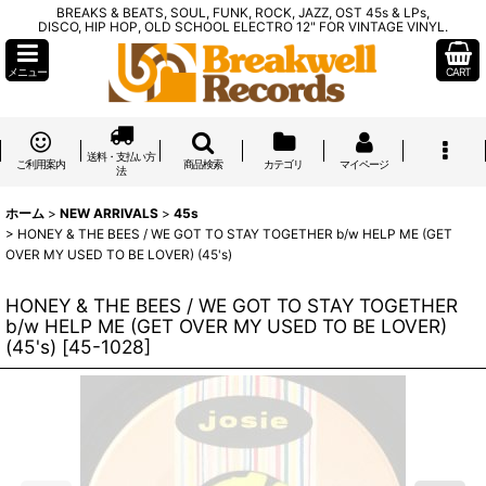
BREAKS & BEATS, SOUL, FUNK, ROCK, JAZZ, OST 45s & LPs,
DISCO, HIP HOP, OLD SCHOOL ELECTRO 12" FOR VINTAGE VINYL.
メニュー
CART
送料・支払い方
ご利用案内
商品検索
カテゴリ
マイページ
法
ホーム
>
NEW ARRIVALS
>
45s
>
HONEY & THE BEES / WE GOT TO STAY TOGETHER b/w HELP ME (GET
OVER MY USED TO BE LOVER) (45's)
HONEY & THE BEES / WE GOT TO STAY TOGETHER
b/w HELP ME (GET OVER MY USED TO BE LOVER)
(45's)
[
45-1028
]