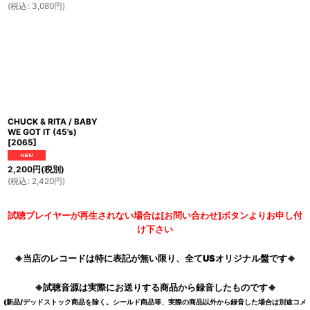
(
税込
:
3,080
円
)
CHUCK & RITA / BABY
WE GOT IT (45's)
[
2065
]
2,200
円
(税別)
(
税込
:
2,420
円
)
試聴プレイヤーが再生されない場合は[お問い合わせ]ボタンよりお申し付
け下さい
※当店のレコードは特に表記が無い限り、全てUSオリジナル盤です※
※試聴音源は実際にお送りする商品から録音したものです※
(新品/デッドストック商品を除く。シールド商品等、実際の商品以外から録音した場合は別途コメ