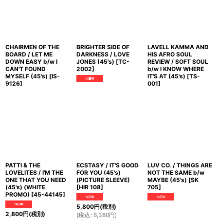
CHAIRMEN OF THE
BRIGHTER SIDE OF
LAVELL KAMMA AND
BOARD / LET ME
DARKNESS / LOVE
HIS AFRO SOUL
DOWN EASY b/w I
JONES (45's)
[
TC-
REVIEW / SOFT SOUL
CAN'T FOUND
2002
]
b/w I KNOW WHERE
MYSELF (45's)
[
IS-
IT'S AT (45's)
[
TS-
9126
]
001
]
PATTI & THE
ECSTASY / IT'S GOOD
LUV CO. / THINGS ARE
LOVELITES / I'M THE
FOR YOU (45's)
NOT THE SAME b/w
ONE THAT YOU NEED
(PICTURE SLEEVE)
MAYBE (45's)
[
SK
(45's) (WHITE
[
HIR 108
]
705
]
PROMO)
[
45-44145
]
5,800
円
(税別)
2,800
円
(税別)
(
税込
:
6,380
円
)