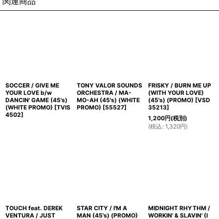
関連商品
SOCCER / GIVE ME
TONY VALOR SOUNDS
FRISKY / BURN ME UP
YOUR LOVE b/w
ORCHESTRA / MA-
(WITH YOUR LOVE)
DANCIN' GAME (45's)
MO-AH (45's) (WHITE
(45's) (PROMO)
[
VSD
(WHITE PROMO)
[
TVIS
PROMO)
[
55527
]
35213
]
4502
]
1,200
円
(税別)
(
税込
:
1,320
円
)
TOUCH feat. DEREK
STAR CITY / I'M A
MIDNIGHT RHYTHM /
VENTURA / JUST
MAN (45's) (PROMO)
WORKIN' & SLAVIN' (I