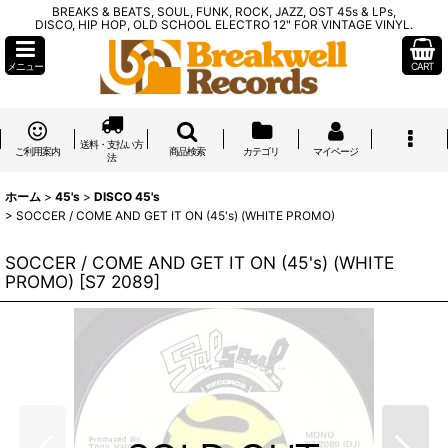
BREAKS & BEATS, SOUL, FUNK, ROCK, JAZZ, OST 45s & LPs,
DISCO, HIP HOP, OLD SCHOOL ELECTRO 12" FOR VINTAGE VINYL.
メニュー
CART
送料・支払い方
ご利用案内
商品検索
カテゴリ
マイページ
法
ホーム
>
45's
>
DISCO 45's
>
SOCCER / COME AND GET IT ON (45's) (WHITE PROMO)
SOCCER / COME AND GET IT ON (45's) (WHITE
PROMO)
[
S7 2089
]