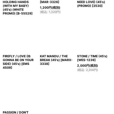
HOLDING HANDS
[
MAR-3326
]
NEED LOVE) (45's)
(WITH MY BABY)
(PROMO)
[
3530
]
1,200
円
(税別)
(45's) (WHITE
(
税込
:
1,320
円
)
PROMO)
[
B-55529
]
FIREFLY / LOVE (IS
KAT MANDU / THE
STONE / TIME (45's)
GONNA BE ON YOUR
BREAK (45's)
[
MARX-
[
WES-1239
]
SIDE) (45's)
[
EMS
3338
]
2,000
円
(税別)
4509
]
(
税込
:
2,200
円
)
PASSION / DON'T