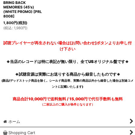
BRING BACK
MEMORIES (45's)
(WHITE PROMO)
[
PRL
8008
]
1,800
円
(税別)
(
税込
:
1,980
円
)
試聴プレイヤーが再生されない場合は[お問い合わせ]ボタンよりお申し付
け下さい
※当店のレコードは特に表記が無い限り、全てUSオリジナル盤です※
※試聴音源は実際にお送りする商品から録音したものです※
(新品/デッドストック商品を除く。シールド商品等、実際の商品以外から録音した場合は別途コメ
ントに記載いたします)
商品合計10,000円で送料無料 / 15,000円で代引手数料も無料
（二枚以上のご購入が条件となります）
ホーム
Shopping Cart