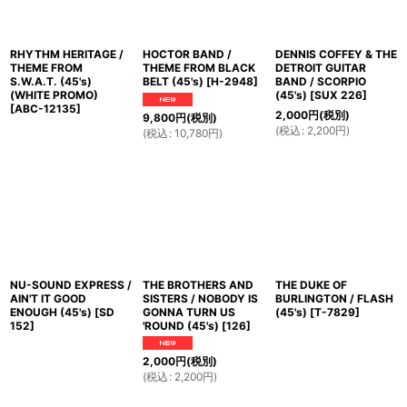
RHYTHM HERITAGE /
HOCTOR BAND /
DENNIS COFFEY & THE
THEME FROM
THEME FROM BLACK
DETROIT GUITAR
S.W.A.T. (45's)
BELT (45's)
[
H-2948
]
BAND / SCORPIO
(WHITE PROMO)
(45's)
[
SUX 226
]
[
ABC-12135
]
2,000
円
(税別)
9,800
円
(税別)
(
税込
:
2,200
円
)
(
税込
:
10,780
円
)
NU-SOUND EXPRESS /
THE BROTHERS AND
THE DUKE OF
AIN'T IT GOOD
SISTERS / NOBODY IS
BURLINGTON / FLASH
ENOUGH (45's)
[
SD
GONNA TURN US
(45's)
[
T-7829
]
152
]
'ROUND (45's)
[
126
]
2,000
円
(税別)
(
税込
:
2,200
円
)