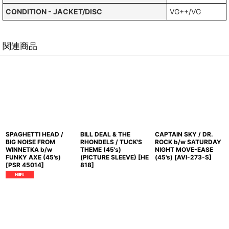
CONDITION - JACKET/DISC
VG++/VG
関連商品
SPAGHETTI HEAD /
BILL DEAL & THE
CAPTAIN SKY / DR.
BIG NOISE FROM
RHONDELS / TUCK'S
ROCK b/w SATURDAY
WINNETKA b/w
THEME (45's)
NIGHT MOVE-EASE
FUNKY AXE (45's)
(PICTURE SLEEVE)
[
HE
(45's)
[
AVI-273-S
]
[
PSR 45014
]
818
]