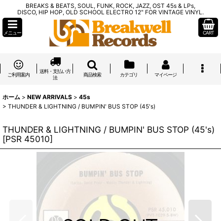
BREAKS & BEATS, SOUL, FUNK, ROCK, JAZZ, OST 45s & LPs,
DISCO, HIP HOP, OLD SCHOOL ELECTRO 12" FOR VINTAGE VINYL.
メニュー
CART
送料・支払い方
ご利用案内
商品検索
カテゴリ
マイページ
法
ホーム
>
NEW ARRIVALS
>
45s
>
THUNDER & LIGHTNING / BUMPIN' BUS STOP (45's)
THUNDER & LIGHTNING / BUMPIN' BUS STOP (45's)
[
PSR 45010
]