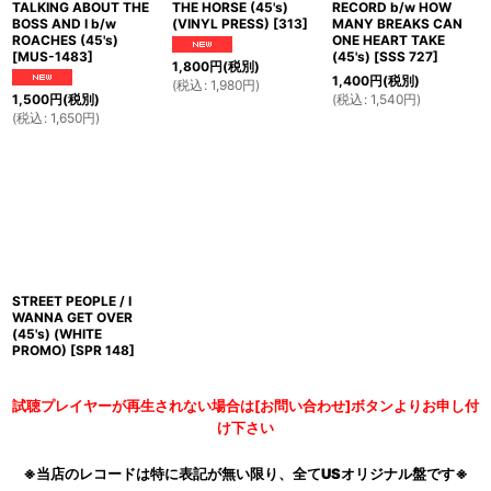
TALKING ABOUT THE
THE HORSE (45's)
RECORD b/w HOW
BOSS AND I b/w
(VINYL PRESS)
[
313
]
MANY BREAKS CAN
ROACHES (45's)
ONE HEART TAKE
[
MUS-1483
]
(45's)
[
SSS 727
]
1,800
円
(税別)
1,400
円
(税別)
(
税込
:
1,980
円
)
(
税込
:
1,540
円
)
1,500
円
(税別)
(
税込
:
1,650
円
)
STREET PEOPLE / I
WANNA GET OVER
(45's) (WHITE
PROMO)
[
SPR 148
]
試聴プレイヤーが再生されない場合は[お問い合わせ]ボタンよりお申し付
け下さい
※当店のレコードは特に表記が無い限り、全てUSオリジナル盤です※