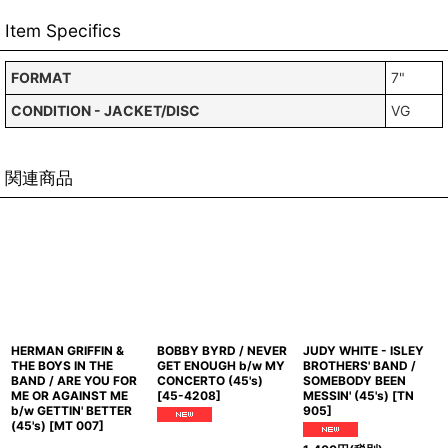
Item Specifics
FORMAT
7"
CONDITION - JACKET/DISC
VG
関連商品
HERMAN GRIFFIN &
BOBBY BYRD / NEVER
JUDY WHITE - ISLEY
THE BOYS IN THE
GET ENOUGH b/w MY
BROTHERS' BAND /
BAND / ARE YOU FOR
CONCERTO (45's)
SOMEBODY BEEN
ME OR AGAINST ME
[
45-4208
]
MESSIN' (45's)
[
TN
b/w GETTIN' BETTER
905
]
(45's)
[
MT 007
]