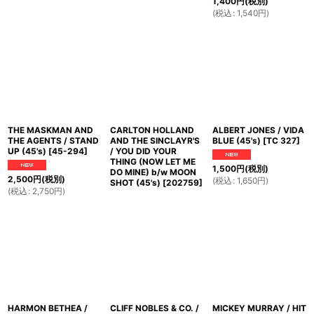
1,400
円
(税別)
(
税込
:
1,540
円
)
THE MASKMAN AND
CARLTON HOLLAND
ALBERT JONES / VIDA
THE AGENTS / STAND
AND THE SINCLAYR'S
BLUE (45's)
[
TC 327
]
UP (45's)
[
45-294
]
/ YOU DID YOUR
THING (NOW LET ME
1,500
円
(税別)
DO MINE) b/w MOON
2,500
円
(税別)
(
税込
:
1,650
円
)
SHOT (45's)
[
202759
]
(
税込
:
2,750
円
)
HARMON BETHEA /
CLIFF NOBLES & CO. /
MICKEY MURRAY / HIT