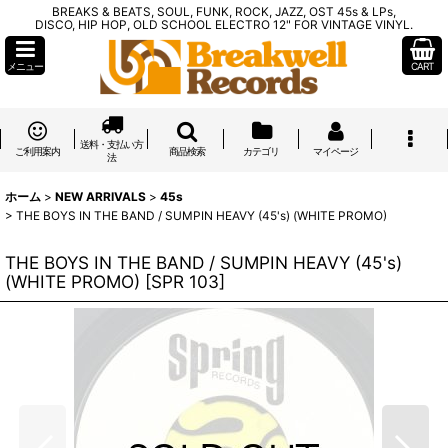
BREAKS & BEATS, SOUL, FUNK, ROCK, JAZZ, OST 45s & LPs,
DISCO, HIP HOP, OLD SCHOOL ELECTRO 12" FOR VINTAGE VINYL.
メニュー
CART
送料・支払い方
ご利用案内
商品検索
カテゴリ
マイページ
法
ホーム
>
NEW ARRIVALS
>
45s
>
THE BOYS IN THE BAND / SUMPIN HEAVY (45's) (WHITE PROMO)
THE BOYS IN THE BAND / SUMPIN HEAVY (45's)
(WHITE PROMO)
[
SPR 103
]