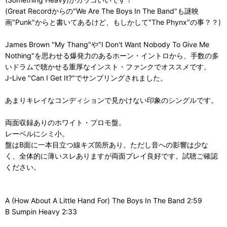
(Great Recordからの"We Are The Boys In The Band"も謎映
画"Punk"からと書いてあるけど、もしかして"The Phynx"の事？？)
James Brown "My Thang"や"I Don't Want Nobody To Give Me
Nothing"を思わせる爆発力のあるホーン・イントロから、手数の多
いドラムで聴かせる重厚なインスト・ファンクでオススメです。
J-Live "Can I Get It?"でサンプリングされました。
あまりキレイなコンディションで見かけない印象のシングルです。
両面収録ありのホワイト・プロモ盤。
レーベルにシミ小。
盤はB面に一本目立つ線キズ箇所あり。ただし音への影響は少な
く、全体的に薄いスレありますが両面プレイ良好です。試聴ご確認
ください。
A (How About A Little Hand For) The Boys In The Band 2:59
B Sumpin Heavy 2:33