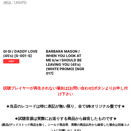
(
税込
:
1,650
円
)
GI GI / DADDY LOVE
BARBARA MASON /
(45's)
[
S-001-S
]
WHEN YOU LOOK AT
ME b/w I SHOULD BE
LEAVING YOU (45's)
(WHITE PROMO)
[
NGR
017
]
試聴プレイヤーが再生されない場合は[お問い合わせ]ボタンよりお申し付
け下さい
※当店のレコードは特に表記が無い限り、全てUSオリジナル盤です※
※試聴音源は実際にお送りする商品から録音したものです※
(新品/デッドストック商品を除く。シールド商品等、実際の商品以外から録音した場合は別途コメ
ントに記載いたします)