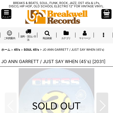
BREAKS & BEATS, SOUL, FUNK, ROCK, JAZZ, OST 45s & LPs,
DISCO, HIP HOP, OLD SCHOOL ELECTRO 12" FOR VINTAGE VINYL.
メニュー
CART
送料・支払い方
ご利用案内
商品検索
カテゴリ
マイページ
法
ホーム
>
45's
>
SOUL 45's
>
JO ANN GARRETT / JUST SAY WHEN (45's)
JO ANN GARRETT / JUST SAY WHEN (45's)
[
2031
]