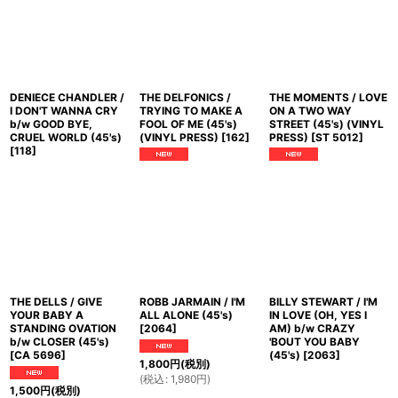
DENIECE CHANDLER /
THE DELFONICS /
THE MOMENTS / LOVE
I DON'T WANNA CRY
TRYING TO MAKE A
ON A TWO WAY
b/w GOOD BYE,
FOOL OF ME (45's)
STREET (45's) (VINYL
CRUEL WORLD (45's)
(VINYL PRESS)
[
162
]
PRESS)
[
ST 5012
]
[
118
]
THE DELLS / GIVE
ROBB JARMAIN / I'M
BILLY STEWART / I'M
YOUR BABY A
ALL ALONE (45's)
IN LOVE (OH, YES I
STANDING OVATION
[
2064
]
AM) b/w CRAZY
b/w CLOSER (45's)
'BOUT YOU BABY
[
CA 5696
]
(45's)
[
2063
]
1,800
円
(税別)
(
税込
:
1,980
円
)
1,500
円
(税別)