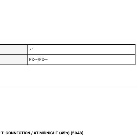
7"
EX--/EX--
T-CONNECTION / AT MIDNIGHT (45's)
[
5048
]