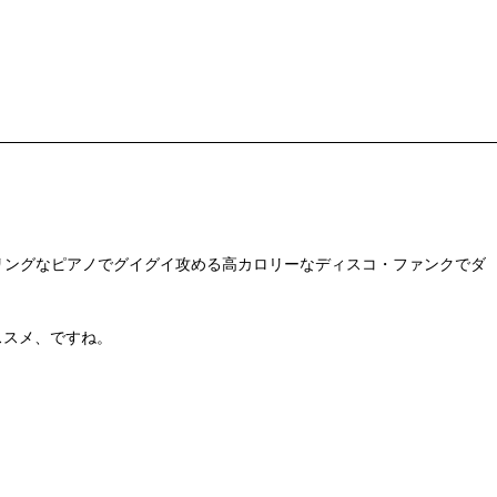
ire"は、スリリングなピアノでグイグイ攻める高カロリーなディスコ・ファンクでダ
オススメ、ですね。