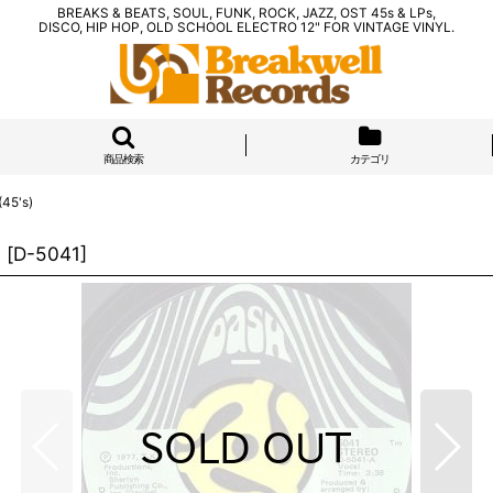
BREAKS & BEATS, SOUL, FUNK, ROCK, JAZZ, OST 45s & LPs,
DISCO, HIP HOP, OLD SCHOOL ELECTRO 12" FOR VINTAGE VINYL.
商品検索
カテゴリ
45's)
)
[
D-5041
]