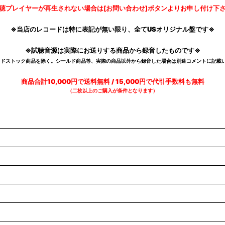
聴プレイヤーが再生されない場合は[お問い合わせ]ボタンよりお申し付け下
※当店のレコードは特に表記が無い限り、全てUSオリジナル盤です※
※試聴音源は実際にお送りする商品から録音したものです※
デッドストック商品を除く。シールド商品等、実際の商品以外から録音した場合は別途コメントに記載い
商品合計10,000円で送料無料 / 15,000円で代引手数料も無料
（二枚以上のご購入が条件となります）